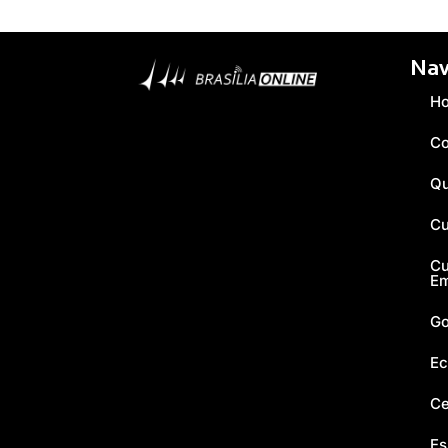
Nav
H
Co
Q
Cu
Cu
E
Go
Ec
Ce
Es