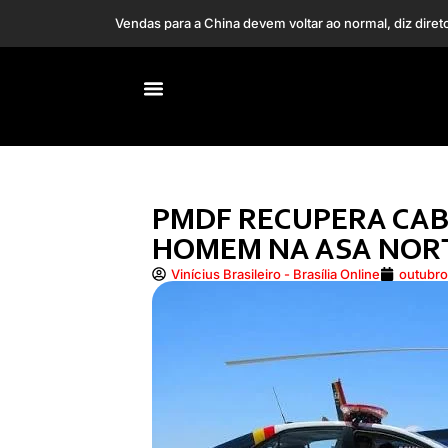
Cuidador expõe conflito
Caiado quer anistiar condenados pelo 8 de Janeiro: “Pa
PMDF RECUPERA CAB
HOMEM NA ASA NOR
Vinícius Brasileiro - Brasília Online
outubro