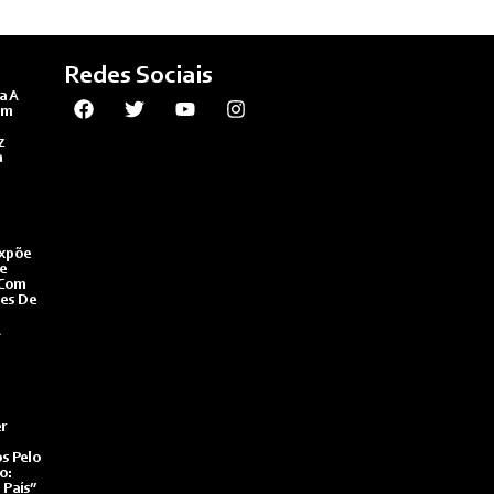
Redes Sociais
a A
em
z
a
Expõe
e
 Com
es De
A
r
s Pelo
o:
 País”