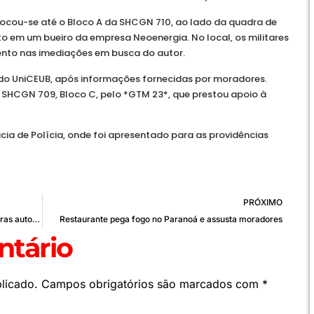
locou-se até o Bloco A da SHCGN 710, ao lado da quadra de
rto em um bueiro da empresa Neoenergia. No local, os militares
ento nas imediações em busca do autor.
s do UniCEUB, após informações fornecidas por moradores.
a SHCGN 709, Bloco C, pelo *GTM 23*, que prestou apoio à
ia de Polícia, onde foi apresentado para as providências
PRÓXIMO
Lula pede a Trump fim de sanções a Moraes e outras autoridades
Restaurante pega fogo no Paranoá e assusta moradores
tário
licado.
Campos obrigatórios são marcados com
*