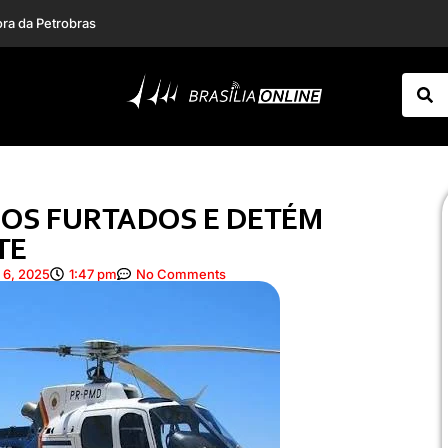
cificar o país”
Atriz do musical “Wicked” no Brasil, Myra Ruiz é pedida em casamento no palco
OS FURTADOS E DETÉM
TE
 6, 2025
1:47 pm
No Comments