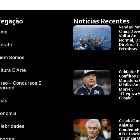
egação
Noticias Recentes
Vendas Par
ome
China Dev
Voltar Ao
Normal, Di
ntato
Diretora D
Petrobras
Ler Mais »
uem Somos
ltura E Arte
Cuidador 
Conflitos D
Maradona
rso – Concursos E
Médico Ant
mprego
Morrer:
“Chegava 
Cuspir”
iás
Ler Mais »
onomia
Caiado Que
lebridades
Anistiar
Condenado
8 De Janeir
portes
“Pacificar O