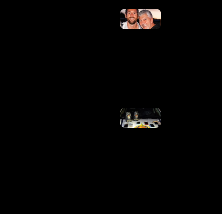
Morre
Pai De
Lionel
Messi,
Aos
68
Anos
Ler
Mais
»
PMDF PRENDE
MULHER COM
MANDADOS D
PRISÃO EM
ABERTO E
MAIS DE 13
ANOS DE
CONDENAÇÕE
NO RECANTO
DAS EMAS
DURANTE A
OPERAÇÃO
KRATOS
Ler Mais »