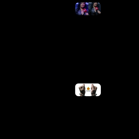
Baronesa
Da
Seresta:
Klessinha
Estreia A
Label
“Sem
Tirar De
Dentro”
Neste
Sábado
(8/8), Em
Salvador
Ler
Mais »
PMDF
PRENDE
QUATRO
FORAGIDOS
DA JUSTIÇA
EM AÇÕES
REALIZADAS
NO
DISTRITO
FEDERAL
Ler Mais »