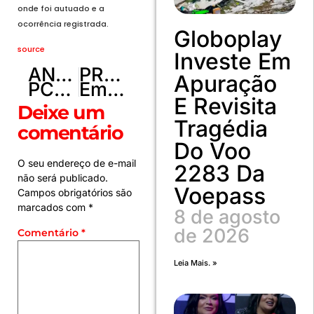
onde foi autuado e a
ocorrência registrada.
Globoplay
source
Investe Em
ANTERIOR
PRÓXIMO
Apuração
PCDF prende cuidadora que agredia idosa portadora de Alzheimer
Em comum acordo, Capital anuncia desligamento de Gustavo Cartaxo
E Revisita
Deixe um
Tragédia
comentário
Do Voo
O seu endereço de e-mail
2283 Da
não será publicado.
Voepass
Campos obrigatórios são
marcados com
*
8 de agosto
de 2026
Comentário
*
Leia Mais. »