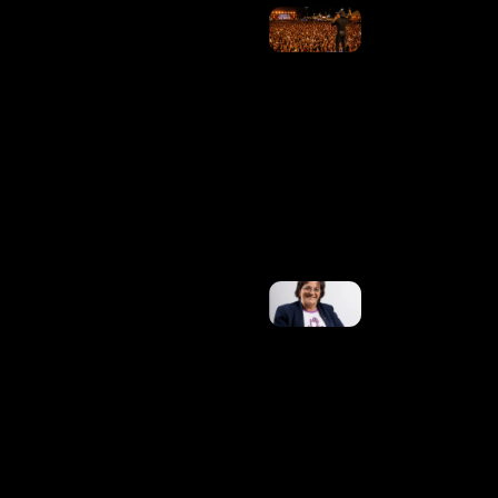
Os
Artistas
Se
Justificam
Sobre Os
Cachês
Altos Que
Levaram
À Crise
Dos
Shows. E
Agora?
Ler
Mais »
No 20º
Aniversário
Da Lei
Maria Da
Penha, Ex-
Marido Da
Mulher
Que
Inspirou
Legislação
É Preso
Ler Mais
»