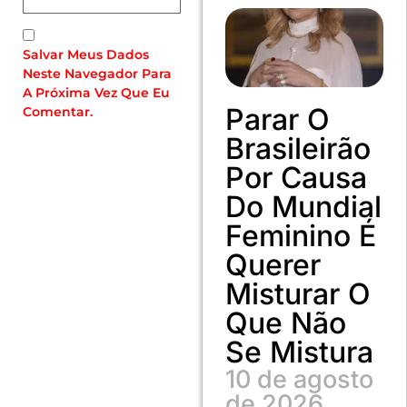
Salvar Meus Dados
Neste Navegador Para
A Próxima Vez Que Eu
Parar O
Comentar.
Brasileirão
Por Causa
Do Mundial
Feminino É
Querer
Misturar O
Que Não
Se Mistura
10 de agosto
de 2026