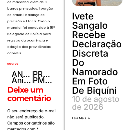
de maconha, além de 3
barras prensadas, 1 porção
Ivete
de crack, 1 balança de
precisão e 1 faca. Todo o
Sangalo
material foi conduzido à 15ª
Recebe
Delegacia de Polícia para
registro da ocorrência e
Declaração
adoção das providências
Discreta
cabíveis.
Do
source
Namorado
ANTERIOR
PRÓXIMO
Anistia para Bolsonaro não cabe no calendário de 2025
PMDF prende indivíduo com mandado de prisão em aberto por roubo em Caruaru-PE
Em Foto
De Biquíni
Deixe um
comentário
10 de agosto
de 2026
O seu endereço de e-mail
não será publicado.
Leia Mais. »
Campos obrigatórios são
marcados com
*