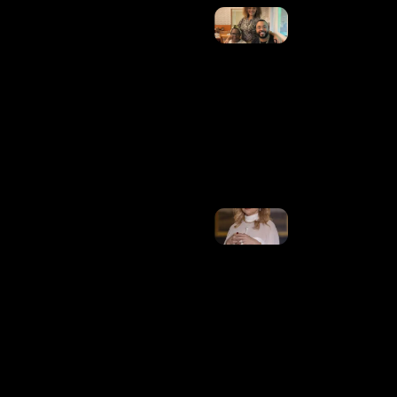
Morre
Anita
Nobre,
Mãe
De
Dudu
Nobre,
Aos 78
Anos
Ler
Mais
»
Parar O
Brasileirão
Por Causa
Do
Mundial
Feminino
É Querer
Misturar O
Que Não
Se Mistura
Ler
Mais »