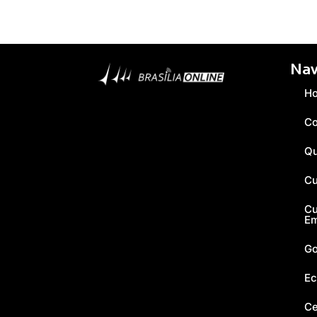
Nav
H
Co
Q
Cu
Cu
E
Go
Ec
Ce