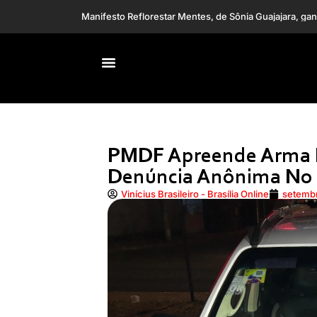
Semana na TV: retrata
Carro capota em viaduto da EPIA Sul, no DF
PMDF Apreende Arma 
Denúncia Anônima No 
Vinícius Brasileiro - Brasília Online
setembr