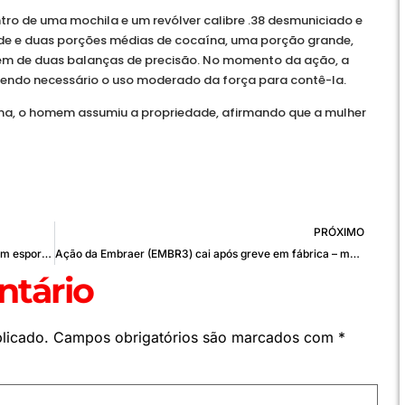
o de uma mochila e um revólver calibre .38 desmuniciado e
 e duas porções médias de cocaína, uma porção grande,
ém de duas balanças de precisão. No momento da ação, a
 sendo necessário o uso moderado da força para contê-la.
ma, o homem assumiu a propriedade, afirmando que a mulher
PRÓXIMO
Prefeito de Cuiabá sanciona lei que proíbe trans em esportes femininos
Ação da Embraer (EMBR3) cai após greve em fábrica – mas analistas veem solução rápida
tário
licado.
Campos obrigatórios são marcados com
*