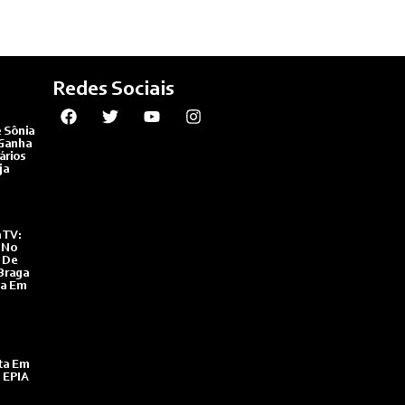
Redes Sociais
 Sônia
 Ganha
ários
ja
 TV:
 No
 De
Braga
ha Em
ta Em
 EPIA