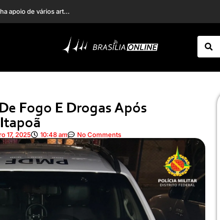
INSS divulga calendário de agosto para quem recebe acima do salário mínimo; veja quando sacar até R$ 8.475,55
De Fogo E Drogas Após
Itapoã
o 17, 2025
10:48 am
No Comments