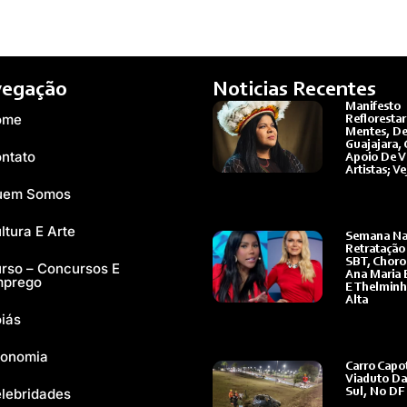
egação
Noticias Recentes
Manifesto
ome
Reflorestar
Mentes, De
Guajajara,
ntato
Apoio De V
Artistas; Ve
Ler Mais »
uem Somos
ltura E Arte
Semana Na
Retratação
SBT, Choro
rso – Concursos E
Ana Maria 
mprego
E Thelmin
Alta
iás
Ler Mais »
onomia
Carro Capo
Viaduto Da
lebridades
Sul, No DF