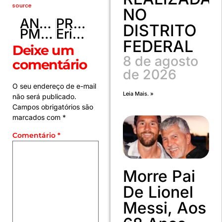
source
NO
ANTERIOR
PRÓXIMO
DISTRITO
PMDF prende dois indivíduos por tráfico de drogas no Recanto das Emas
Érick Jacquin assina coleção de panelas Moncoc!
FEDERAL
Deixe um
8 de agosto
comentário
de 2026
O seu endereço de e-mail
Leia Mais. »
não será publicado.
Campos obrigatórios são
marcados com
*
Comentário
*
Morre Pai
De Lionel
Messi, Aos