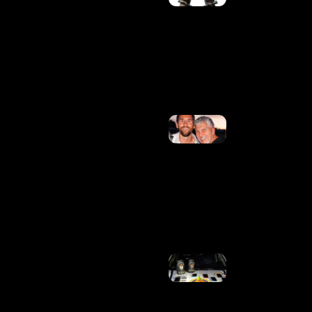
QUATRO
FORAGIDOS
DA JUSTIÇA
EM AÇÕES
REALIZADAS
NO
DISTRITO
FEDERAL
Ler Mais »
Morre
Pai De
Lionel
Messi,
Aos
68
Anos
Ler
Mais
»
PMDF PRENDE
MULHER COM
MANDADOS D
PRISÃO EM
ABERTO E
MAIS DE 13