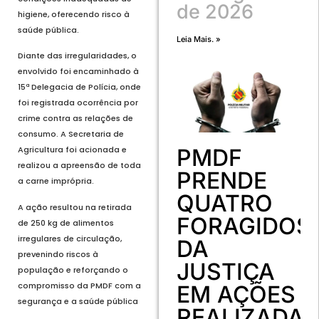
de 2026
higiene, oferecendo risco à
saúde pública.
Leia Mais. »
Diante das irregularidades, o
envolvido foi encaminhado à
15ª Delegacia de Polícia, onde
foi registrada ocorrência por
crime contra as relações de
consumo. A Secretaria de
PMDF
Agricultura foi acionada e
realizou a apreensão de toda
PRENDE
a carne imprópria.
QUATRO
A ação resultou na retirada
FORAGIDOS
de 250 kg de alimentos
irregulares de circulação,
DA
prevenindo riscos à
JUSTIÇA
população e reforçando o
compromisso da PMDF com a
EM AÇÕES
segurança e a saúde pública
REALIZADA