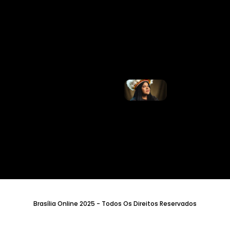
ANOS DE
CONDENAÇÕE
NO RECANTO
DAS EMAS
DURANTE A
OPERAÇÃO
KRATOS
Ler Mais »
Manifesto
Reflorestar
Mentes,
De Sônia
Guajajara,
Ganha
Apoio De
Vários
Artistas;
Veja
Ler Mais
»
Brasília Online 2025 - Todos Os Direitos Reservados