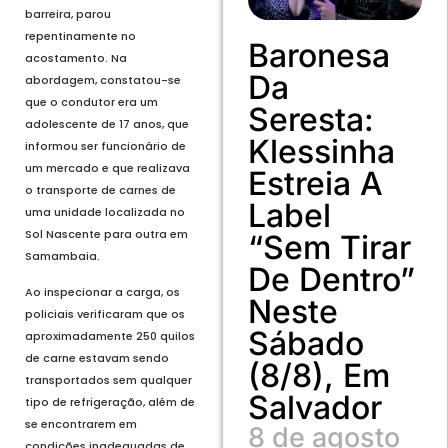
barreira, parou
repentinamente no
Baronesa
acostamento. Na
Da
abordagem, constatou-se
que o condutor era um
Seresta:
adolescente de 17 anos, que
Klessinha
informou ser funcionário de
um mercado e que realizava
Estreia A
o transporte de carnes de
Label
uma unidade localizada no
Sol Nascente para outra em
“Sem Tirar
Samambaia.
De Dentro”
Ao inspecionar a carga, os
Neste
policiais verificaram que os
Sábado
aproximadamente 250 quilos
de carne estavam sendo
(8/8), Em
transportados sem qualquer
Salvador
tipo de refrigeração, além de
se encontrarem em
8 de agosto
condições inadequadas de