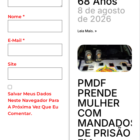
68 Anos
8 de agosto
Nome
*
de 2026
Leia Mais. »
E-Mail
*
Site
PMDF
PRENDE
Salvar Meus Dados
MULHER
Neste Navegador Para
A Próxima Vez Que Eu
COM
Comentar.
MANDADOS
DE PRISÃO