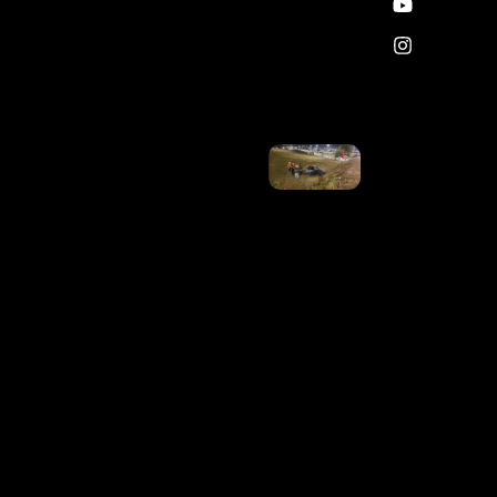
Ana Maria
Braga E
Thelminha
Em Alta
Ler Mais
»
Carro
Capota
Em
Viaduto
Da
EPIA
Sul, No
DF
Ler
Mais
»
INSS
Divulga
Calendário
De Agosto
Para
Quem
Recebe
Acima Do