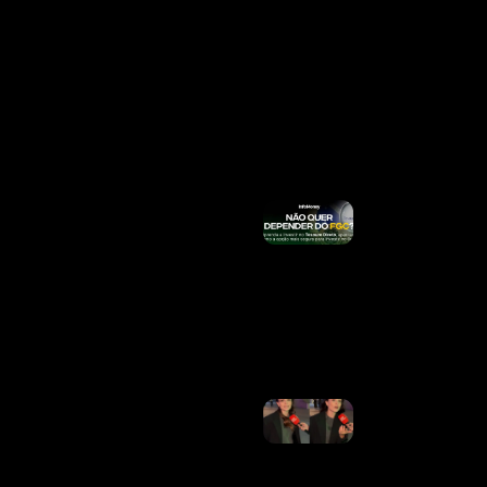
Salário
Mínimo;
Veja
Quando
Sacar Até
R$
8.475,55
Ler Mais
»
Por Que
Acidentes
Com
Entregadores
Do IFood
Podem
Custar R$
189 Milhões
Ao INSS
Ler Mais »
Larissa
Manoela
Vence
Mais
Uma
Batalha