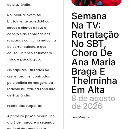
de Brazlândia.
Semana
No local, a jovem foi
brutalmente agredid4 com
Na TV:
socos e chutes e teve o
Retratação
cabelo e as sobrancelhas
raspados com uma máquina
No SBT,
de cortar cabelo, o que
Choro De
causou intenso sofrimento
Ana Maria
físico e psicológico.
Braga E
Os capuzes utilizados no
crime foram encontrados
Thelminha
pela polícia às margens da
Em Alta
rodovia DF-220, na zona rural
de Brazlândia.
8 de agosto
de 2026
Prisão das suspeitas
A primeira prisão ocorreu no
Leia Mais. »
dia 8 de março, e a segunda,
no final da tarde desta