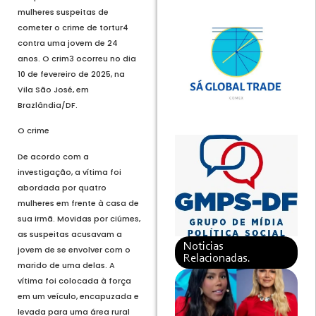
mulheres suspeitas de
cometer o crime de tortur4
contra uma jovem de 24
anos. O crim3 ocorreu no dia
10 de fevereiro de 2025, na
Vila São José, em
Brazlândia/DF.
O crime
De acordo com a
investigação, a vítima foi
abordada por quatro
mulheres em frente à casa de
sua irmã. Movidas por ciúmes,
as suspeitas acusavam a
Noticias
jovem de se envolver com o
Relacionadas.
marido de uma delas. A
vítima foi colocada à força
em um veículo, encapuzada e
levada para uma área rural