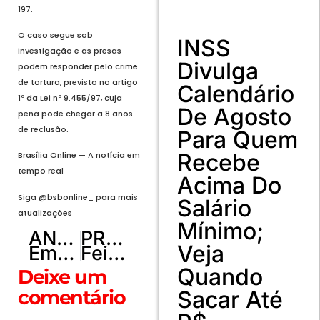
197.
O caso segue sob
INSS
investigação e as presas
Divulga
podem responder pelo crime
de tortura, previsto no artigo
Calendário
1º da Lei nº 9.455/97, cuja
De Agosto
pena pode chegar a 8 anos
de reclusão.
Para Quem
Recebe
Brasília Online — A notícia em
tempo real
Acima Do
Siga @bsbonline_ para mais
Salário
atualizações
Mínimo;
ANTERIOR
PRÓXIMO
Veja
Em Sorocaba, Lula dividirá palco com prefeito bolsonarista
Feira de troca de livros, filmes e folia pós-Carnaval são destaques do fim de semana
Quando
Deixe um
Sacar Até
comentário