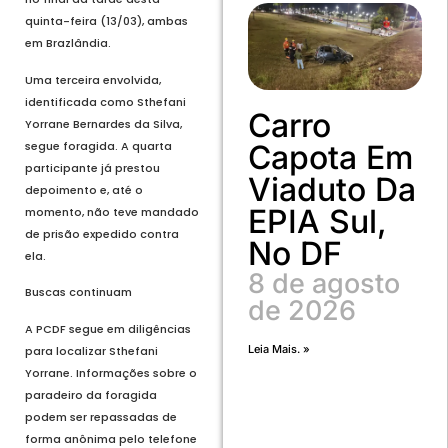
quinta-feira (13/03), ambas
em Brazlândia.
Uma terceira envolvida,
identificada como Sthefani
Carro
Yorrane Bernardes da Silva,
segue foragida. A quarta
Capota Em
participante já prestou
Viaduto Da
depoimento e, até o
EPIA Sul,
momento, não teve mandado
de prisão expedido contra
No DF
ela.
8 de agosto
Buscas continuam
de 2026
A PCDF segue em diligências
Leia Mais. »
para localizar Sthefani
Yorrane. Informações sobre o
paradeiro da foragida
podem ser repassadas de
forma anônima pelo telefone