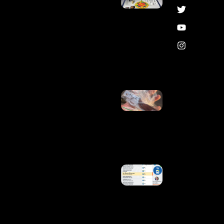
Pistola,
Munições
E Porções
De
Cocaína
No
Itapoã
Ler
Mais »
PMDF
Prende
Autor De
Homicídio
No Itapoã
Ler
Mais »
17
Candidatos
Têm
Bolsonaro
No Nome
Da Urna;
15 São Do
PL