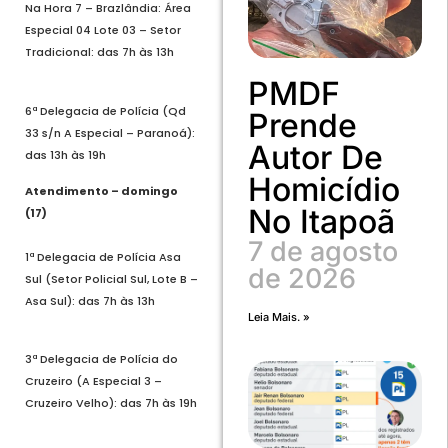
Na Hora 7 – Brazlândia: Área
Especial 04 Lote 03 – Setor
Tradicional: das 7h às 13h
PMDF
6ª Delegacia de Polícia (Qd
Prende
33 s/n A Especial – Paranoá):
Autor De
das 13h às 19h
Homicídio
Atendimento – domingo
No Itapoã
(17)
7 de agosto
1ª Delegacia de Polícia Asa
de 2026
Sul (Setor Policial Sul, Lote B –
Asa Sul): das 7h às 13h
Leia Mais. »
3ª Delegacia de Polícia do
Cruzeiro (A Especial 3 –
Cruzeiro Velho): das 7h às 19h