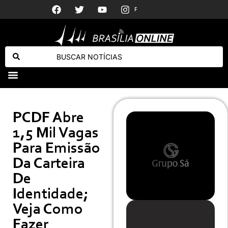
17 candidatos têm Bolsonaro no nome da urna; 15 são do PL
Fonte revela que Harry tomou decisão sobre futuro da relação com a Família Real
PMDF prende autor
PCDF Abre
1,5 Mil Vagas
Para Emissão
Da Carteira
De
Identidade;
Veja Como
Fazer