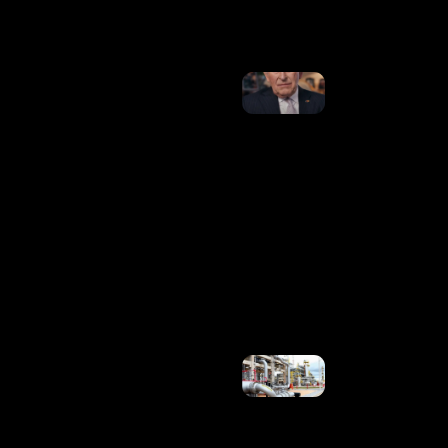
Ler Mais
»
Fonte
Revela
Que
Harry
Tomou
Decisão
Sobre
Futuro
Da
Relação
Com A
Família
Real
Ler
Mais
»
Venda
Compulsória
De Gás Não
Reduzirá
Preços, Diz
Diretor Da
Petrobras