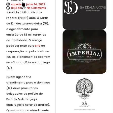
suporte
julho 14, 2022
8:38 am
No Comments
A Polícia Civil do Distrito
Federal (PCDF) abre, a partir
de 12h desta sexta-feira (15),
o agendamento para
emissão de 1,5 mil carteiras
de identidade. O serviço
pode ser feito pelo
site
da
corporação ou pelo telefone
156, os atendimentos ocorrem
no sábado (16) e no domingo
(17).
Quem agendar o
atendimento para o domingo
(12), deve procurar as
delegacias de polícia do
Distrito Federal (veja
endereços e horários abaixo).
Quem marcar o atendimento