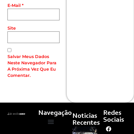
E-Mail
*
Site
Salvar Meus Dados
Neste Navegador Para
A Próxima Vez Que Eu
Comentar.
Navegação
Redes
Noticias
Sociais
Recentes
PMDF
Quem Somos
Cultura E Arte
Curso – Concursos E Emprego
Apreende