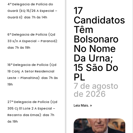
4ª Delegacia de Polícia do
17
Guará (EQ 15/26 A Especial –
Candidatos
Guará II): das 7h às 14h
Têm
6ª Delegacia de Polícia (Qd
Bolsonaro
33 s/n A Especial – Paranoá):
No Nome
das 7h às 19h
Da Urna;
15 São Do
16ª Delegacia de Polícia (Qd
19 Conj. A Setor Residencial
PL
Leste – Planaltina): das 7h às
7 de agosto
19h
de 2026
27ª Delegacia de Polícia (Qd
Leia Mais. »
305 Cj 01 Lote 2 A Especial –
Recanto das Emas): das 7h
às 19h