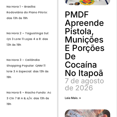
Na Hora 1 – Brasília:
PMDF
Rodoviária do Plano Piloto:
das 13h às 19h
Apreende
Pistola,
Na Hora 2 – Taguatinga Sul:
Munições
QS 3 Lote 11 Lojas 4 a 8: das
13h às 19h
E Porções
De
Na Hora 3 – Ceilândia
Cocaína
Shopping Popular: QNM 11
No Itapoã
lote 3 A Especial: das 13h às
19h
7 de agosto
de 2026
Na Hora 6 – Riacho Fundo: Ac
3 Cln 7 Bl A B, s/n: das 13h às
Leia Mais. »
19h