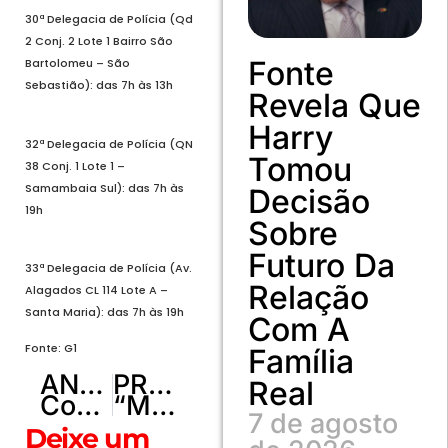
30ª Delegacia de Polícia (Qd
2 Conj. 2 Lote 1 Bairro São
Fonte
Bartolomeu – São
Sebastião): das 7h às 13h
Revela Que
Harry
32ª Delegacia de Polícia (QN
Tomou
38 Conj. 1 Lote 1 –
Samambaia Sul): das 7h às
Decisão
19h
Sobre
Futuro Da
33ª Delegacia de Polícia (Av.
Relação
Alagados CL 114 Lote A –
Santa Maria): das 7h às 19h
Com A
Fonte: G1
Família
ANTERIOR
PRÓXIMO
Real
Congresso aprova orçamento de 2023 com salário mínimo de R$ 1.294
“Me apaixonei pelo que eu inventei de você!”
7 de agosto
Deixe um