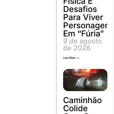
Física E
Desafios
Para Viver
Personagem
Em “Fúria”
9 de agosto
de 2026
Leia Mais. »
Caminhão
Colide