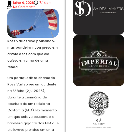
julho 4, 2026
7:14 pm
No Comments
Ross Vail estava pousando,
mas bandeira ficou presa em
árvore e fez com que ele
caíssa em cima de uma
tenda
Um paraquedista chamado
Ross Vail sofreu um acidente
na 5ª feira (2.jul.2026),
durante a cerimônia de
abertura de um rodeio na
Califórnia (EUA). No momento
em que estava pousando, a
bandeira gigante dos EUA que
ele levava prendeu em uma