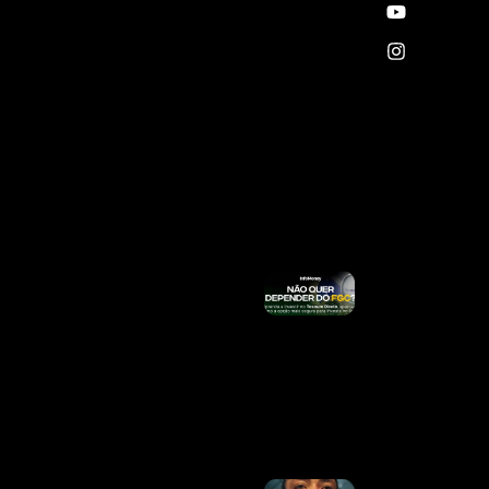
Liberar
Vale-
Recarga
Para
Mais De
3
Milhões
De
Famílias
Nesta
Segunda
(10)
Ler
Mais »
Queda De
Helicóptero
No RJ: O
Que Se
Sabe Sobre
As Vítimas
E O
Acidente
Ler Mais
»
Alice