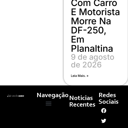
Com Carro
E Motorista
Morre Na
DF-250,
Em
Planaltina
9 de agosto
de 2026
Leia Mais. »
Navegação
Redes
Noticias
Sociais
Recentes
Gás Do
Quem Somos
Cultura E Arte
Curso – Concursos E Emprego
Povo:
Caixa
Começa
A