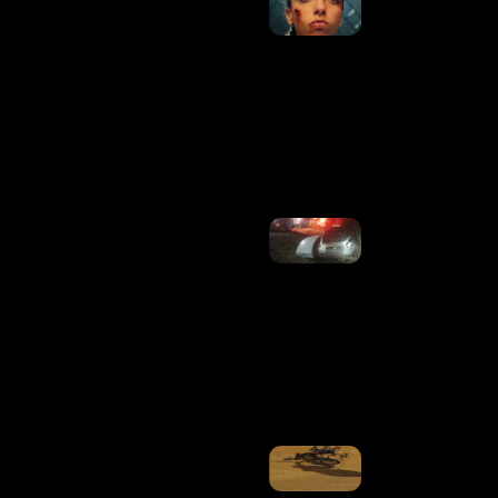
Carvalho
Detalha
Preparação
Física E
Desafios
Para Viver
Personagem
Em “Fúria”
Ler Mais
»
Caminhão
Colide
Com
Carro E
Motorista
Morre Na
DF-250,
Em
Planaltina
Ler
Mais »
Ciclista
Morre Após
Ser