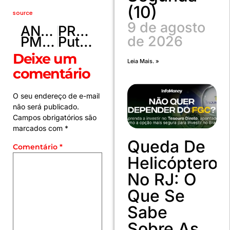
(10)
source
9 de agosto
ANTERIOR
PRÓXIMO
de 2026
PMDF resgata filhotes de capivara em piscina no Lago Norte
Putin deseja “sucesso” a Trump em carta pelos 250 anos dos EUA
Deixe um
Leia Mais. »
comentário
O seu endereço de e-mail
não será publicado.
Campos obrigatórios são
marcados com
*
Queda De
Comentário
*
Helicóptero
No RJ: O
Que Se
Sabe
Sobre As