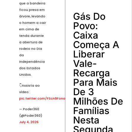
que a bandeira
ficou presa em
Gás Do
árvore, levando
Povo:
o homem a cair
em cima de
Caixa
tenda durante
Começa A
a abertura de
rodeio no Dia
Liberar
da
Vale-
Independência
dos Estados
Recarga
Unidos.
Para Mais
👇Assista ao
De 3
vídeo:
Milhões De
pic.twitter.com/FScn9Fono9
Famílias
— Poder360
(@Poder360)
Nesta
July 4, 2026
Segunda