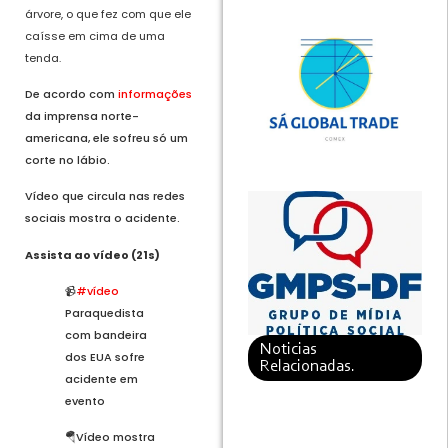
árvore, o que fez com que ele
caísse em cima de uma
tenda.
De acordo com
informações
da imprensa norte-
americana, ele sofreu só um
corte no lábio.
Vídeo que circula nas redes
sociais mostra o acidente.
Assista ao vídeo (21s)
📹
#vídeo
Paraquedista
com bandeira
Noticias
dos EUA sofre
Relacionadas.
acidente em
evento
🪂Vídeo mostra