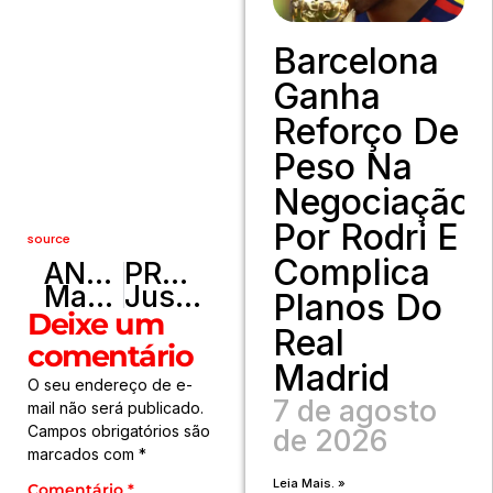
Barcelona
Ganha
Reforço De
Peso Na
Negociação
Por Rodri E
source
Complica
ANTERIOR
PRÓXIMO
Marina Ruy Barbosa homenageia Brigitte Bardot ao recordar ensaio fotográfico
Justiça paga R$ 2,3 bi em atrasados do INSS; saiba quem tem direito
Planos Do
Deixe um
Real
comentário
Madrid
O seu endereço de e-
7 de agosto
mail não será publicado.
Campos obrigatórios são
de 2026
marcados com
*
Leia Mais. »
Comentário
*