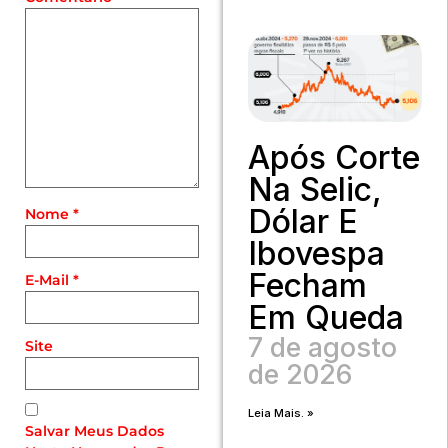
Após Corte
Na Selic,
Dólar E
Nome
*
Ibovespa
Fecham
E-Mail
*
Em Queda
7 de agosto
Site
de 2026
Leia Mais. »
Salvar Meus Dados