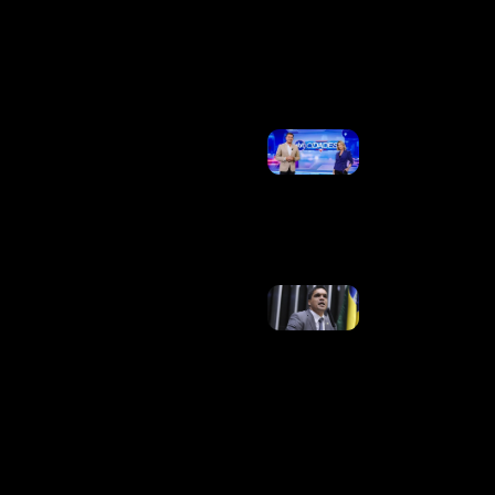
Fecham
Em
Queda
Ler
Mais »
Em Nova
Mudança,
“Band E.C.”
Terá Esporte,
Mas Também
Entretenimento
Ler Mais »
Cabo
Daciolo É
Anunciado
Candidato
Ao
Governo
Do
Amazonas
Ler Mais
»