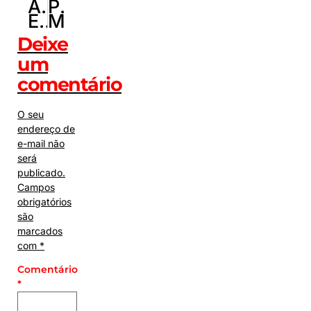
ANTERIOR
PRÓXIMO
EUA dizem que vão punir americanos ligados a PCC e CV
Mega-Sena acumula e prêmio vai a R$ 38 milhões
Deixe
um
comentário
O seu
endereço de
e-mail não
será
publicado.
Campos
obrigatórios
são
marcados
com
*
Comentário
*