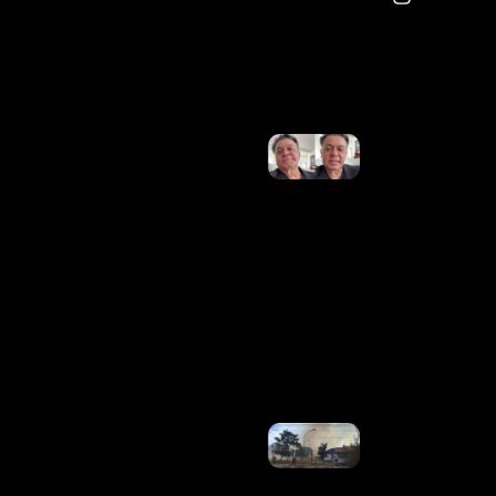
Quaquá
Ler
Mais
»
Em
Lágrimas,
Frank
Aguiar
Lamenta
Morte Do
Pai;
Cantor
Não
Chegou A
Tempo
Do
Velório
Ler
Mais »
Incêndio
Em
Vegetação
Leva À
Evacuação