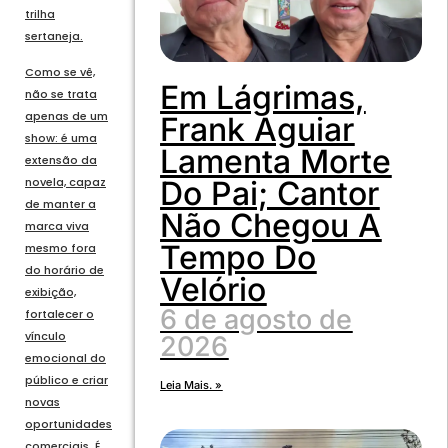
trilha
sertaneja.
Como se vê,
Em Lágrimas,
não se trata
apenas de um
Frank Aguiar
show: é uma
Lamenta Morte
extensão da
Do Pai; Cantor
novela, capaz
de manter a
Não Chegou A
marca viva
Tempo Do
mesmo fora
do horário de
Velório
exibição,
6 de agosto de
fortalecer o
vínculo
2026
emocional do
público e criar
Leia Mais. »
novas
oportunidades
comerciais. É