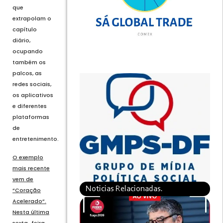
que
extrapolam o
capítulo
diário,
ocupando
também os
palcos, as
redes sociais,
os aplicativos
e diferentes
plataformas
de
entretenimento.
O exemplo
mais recente
vem de
Noticias Relacionadas.
“Coração
Acelerado”.
Nesta última
sexta-feira,