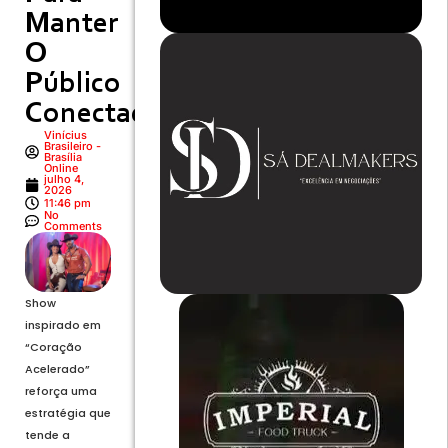
Manter
O
Público
Conectado
Vinícius
Brasileiro -
Brasília
Online
julho 4,
2026
11:46 pm
No
Comments
Show
inspirado em
“Coração
Acelerado”
reforça uma
estratégia que
tende a