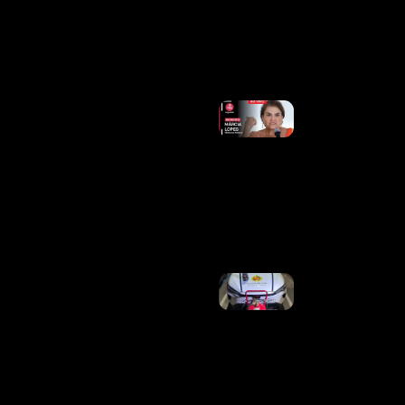
De Creche
No Guará
Ler
Mais »
Governo
Lula Vê
Resistência
De Big
Techs A
Novas
Regras
Digitais
Ler Mais
»
PMDF
Intensifica
Combate
Aos Crimes
Patrimoniais
E Prende
Criminosos
Reincidentes
Em Duas
Ações