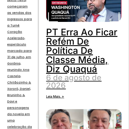
começaram
as vendas dos
ingressos para
a Turnê
PT Erra Ao Ficar
Coração
Acelerado,
Refém De
espetáculo
Política De
marcado para
Classe Média,
31 de julho, em
Goiânia,
Diz Quaquá
reunindo Ana
6 de agosto de
Castela,
Chitãozinho &
2026
Xororó, Daniel,
Bruninho &
Leia Mais. »
Davi e
personagens
da novela em
uma
celebração da