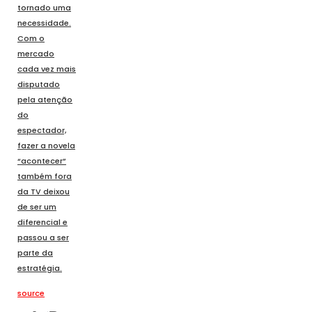
tornado uma
necessidade.
Com o
mercado
cada vez mais
disputado
pela atenção
do
espectador,
fazer a novela
“acontecer”
também fora
da TV deixou
de ser um
diferencial e
passou a ser
parte da
estratégia.
source