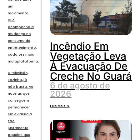
um
movimento
que
acompanha a
mudança no
consumo de
Incêndio Em
entretenimento,
Vegetação Leva
cada vez mais
multiplataforma.
À Evacuação De
Creche No Guará
A televisão,
sozinha, já
6 de agosto de
não basta. As
2026
novelas que
conseguem
Leia Mais. »
permanecer
em evidência
são
justamente
aquelas que