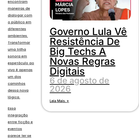
encontram
maneiras de
dialogar com
o público em
Governo Lula Vê
diferentes
ambientes.
Resistência De
Transformar
Big Techs A
uma trilha
sonora em
Novas Regras
espetáculo ao
Digitais
vivo é apenas
um dos
6 de agosto de
caminhos
2026
dessa nova
lógica.
Leia Mais. »
Essa
integração
entre ficção e
eventos
parece ter se