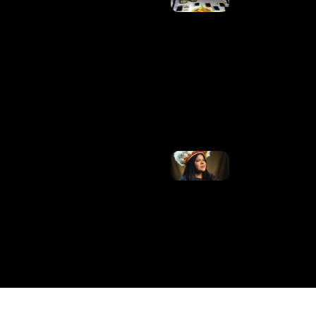
MANDADOS D
PRISÃO EM
ABERTO E
MAIS DE 13
ANOS DE
CONDENAÇÕE
NO RECANTO
DAS EMAS
DURANTE A
OPERAÇÃO
KRATOS
Ler Mais »
Manifesto
Reflorestar
Mentes,
De Sônia
Guajajara,
Ganha
Apoio De
Vários
Artistas;
Veja
Ler Mais
»