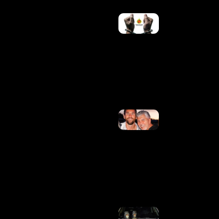
PMDF
PRENDE
QUATRO
FORAGIDOS
DA JUSTIÇA
EM AÇÕES
REALIZADAS
NO
DISTRITO
FEDERAL
Ler Mais »
Morre
Pai De
Lionel
Messi,
Aos
68
Anos
Ler
Mais
»
PMDF PRENDE
MULHER COM