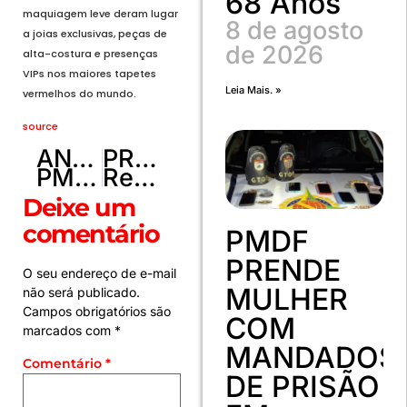
68 Anos
maquiagem leve deram lugar
8 de agosto
a joias exclusivas, peças de
de 2026
alta-costura e presenças
VIPs nos maiores tapetes
Leia Mais. »
vermelhos do mundo.
source
ANTERIOR
PRÓXIMO
PMDF prende quatro suspeitos de roubo a pedestre e recupera todos os bens da vítima em Sobradinho
Receita Federal apresenta painel para consultar “Perfil do Declarante”
Deixe um
comentário
PMDF
PRENDE
O seu endereço de e-mail
MULHER
não será publicado.
Campos obrigatórios são
COM
marcados com
*
MANDADOS
Comentário
*
DE PRISÃO