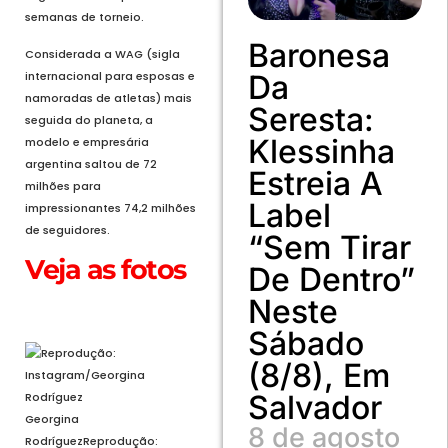
semanas de torneio.
Baronesa
Considerada a WAG (sigla
internacional para esposas e
Da
namoradas de atletas) mais
Seresta:
seguida do planeta, a
Klessinha
modelo e empresária
argentina saltou de 72
Estreia A
milhões para
Label
impressionantes 74,2 milhões
de seguidores.
“Sem Tirar
Veja as fotos
De Dentro”
Neste
Abrir em tela cheia
Sábado
(8/8), Em
Salvador
Georgina
8 de agosto
Rodríguez
Reprodução: