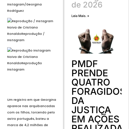
de 2026
Instagram/Georgina
Rodríguez
Leia Mais. »
Noiva de Cristiano
Ronaldo
Reprodução /
Instagram
Noiva de Cristiano
PMDF
Ronaldo
Reprodução
Instagram
PRENDE
QUATRO
Voltar
FORAGIDOS
Próximo
DA
Um registro em que Georgina
aparece nas arquibancadas
JUSTIÇA
com os filhos, torcendo pelo
EM AÇÕES
astro português, bateu a
REALIZADA
marca de 4,2 milhões de