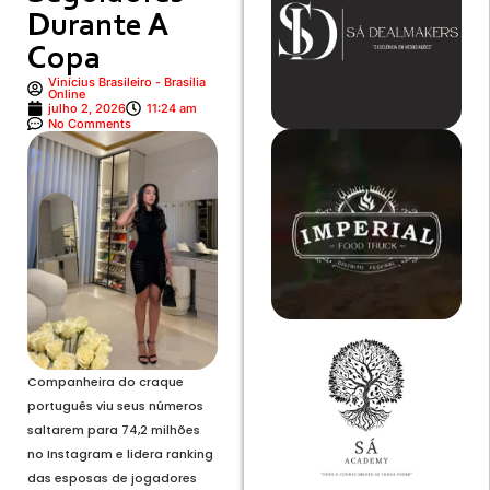
Durante A
Copa
Vinícius Brasileiro - Brasília
Online
julho 2, 2026
11:24 am
No Comments
Companheira do craque
português viu seus números
saltarem para 74,2 milhões
no Instagram e lidera ranking
das esposas de jogadores