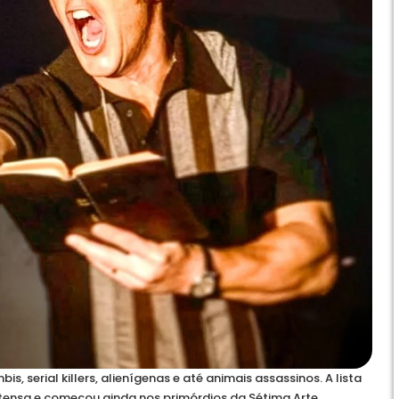
s, serial killers, alienígenas e até animais assassinos. A lista
xtensa e começou ainda nos primórdios da Sétima Arte.