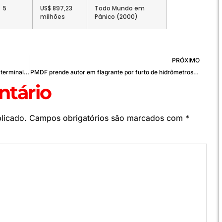
5
US$ 897,23
Todo Mundo em
milhões
Pânico (2000)
PRÓXIMO
MP junto ao TCU critica modelo de leilão de megaterminal de Santos
PMDF prende autor em flagrante por furto de hidrômetros na Asa Norte
tário
licado.
Campos obrigatórios são marcados com
*