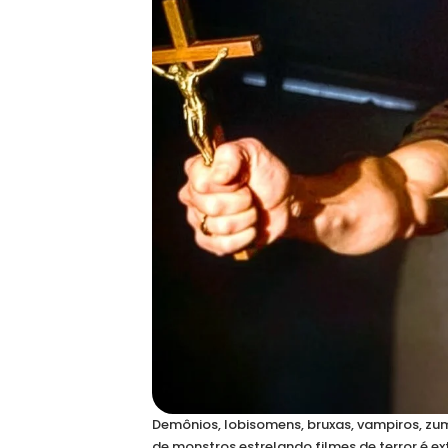
Demônios, lobisomens, bruxas, vampiros, zumbi
de monstros estrelando filmes de terror é e