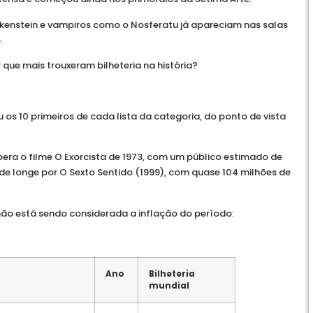
ankenstein e vampiros como o Nosferatu já apareciam nas salas
.
r que mais trouxeram bilheteria na história?
 os 10 primeiros de cada lista da categoria, do ponto de vista
era o filme O Exorcista de 1973, com um público estimado de
 de longe por O Sexto Sentido (1999), com quase 104 milhões de
não está sendo considerada a inflação do período:
Ano
Bilheteria
mundial