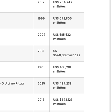
2017
US$ 704,242
milhões
1999
US$ 672,806
milhões
2007
US$ 585,532
milhões
2013
US
$540,007milhões
1975
US$ 495,201
milhões
 O Último Ritual
2025
US$ 487,238
milhões
2019
US$ $473,123
milhões