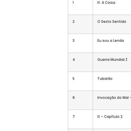
1
It: A Coisa
2
O Sexto Sentido
3
Eu sou a Lenda
4
Guerra Mundial Z
5
Tubarão
6
Invocação do Mal –
7
It – Capítulo 2