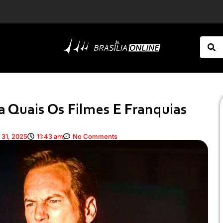
PMDF prende mulher por furto e resgata filhote vítima de maus-tratos no Cruzeiro
PCDF deflagra operação para desarticular grupo especializado no golpe do falso advogado
a Quais Os Filmes E Franquias
 31, 2025
11:43 am
No Comments