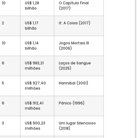
10
US$ 1,28
O Capítulo Final
bilhão
(2017)
2
US$ 1,17
It: A Coisa (2017)
bilhão
10
US$ 1,14
Jogos Mortais III
bilhão
(2006)
6
US$ 983,21
Laços de Sangue
milhões
(2025)
5
US$ 927,40
Hannibal (2001)
milhões
6
US$ 912,41
Pânico (1996)
milhões
3
US$ 900,23
Um lugar Silencioso
milhões
(2018)