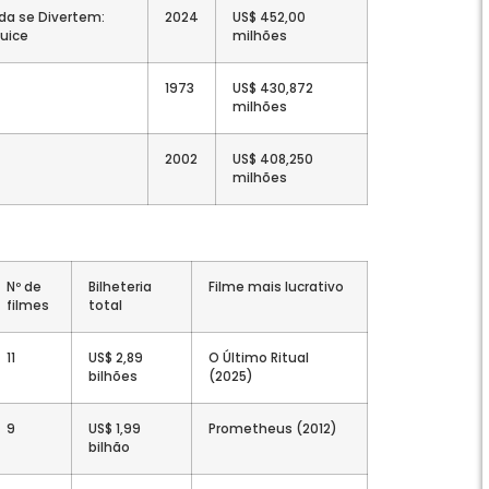
da se Divertem:
2024
US$ 452,00
juice
milhões
1973
US$ 430,872
milhões
2002
US$ 408,250
milhões
Nº de
Bilheteria
Filme mais lucrativo
filmes
total
11
US$ 2,89
O Último Ritual
bilhões
(2025)
9
US$ 1,99
Prometheus (2012)
bilhão