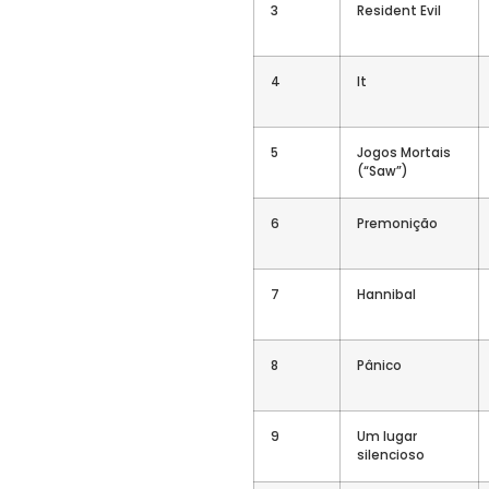
3
Resident Evil
4
It
5
Jogos Mortais
(“Saw”)
6
Premonição
7
Hannibal
8
Pânico
9
Um lugar
silencioso