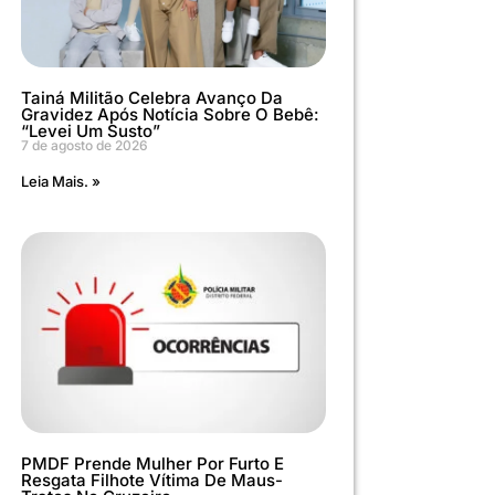
Tainá Militão Celebra Avanço Da
Gravidez Após Notícia Sobre O Bebê:
“Levei Um Susto”
7 de agosto de 2026
Leia Mais. »
PMDF Prende Mulher Por Furto E
Resgata Filhote Vítima De Maus-