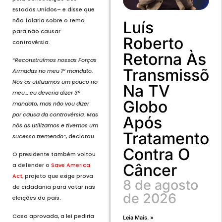
Estados Unidos– e disse que
não falaria sobre o tema
Luís
para não causar
Roberto
controvérsia.
Retorna Às
“Reconstruímos nossas Forças
Transmissõe
Armadas no meu 1º mandato.
Nós as utilizamos um pouco no
Na TV
meu… eu deveria dizer 3º
Globo
mandato, mas não vou dizer
por causa da controvérsia. Mas
Após
nós as utilizamos e tivemos um
Tratamento
sucesso tremendo”
, declarou.
Contra O
O presidente também voltou
Câncer
a defender o
Save America
Act,
projeto que exige prova
8 de agosto
de cidadania para votar nas
de 2026
eleições do país.
Caso aprovada, a lei pediria
Leia Mais. »