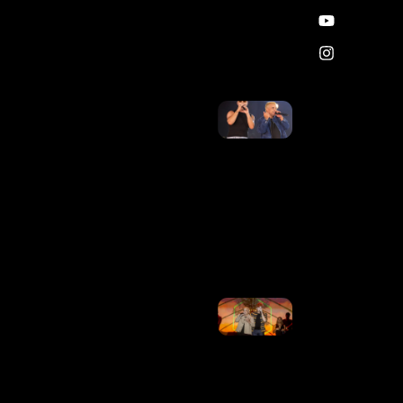
Após
Tratamento
Contra O
Câncer
Ler Mais »
Matheus,
Dupla De
Kauan, Se
Manifesta
Após
Decisão Da
Justiça Na
Disputa
Contra Ex-
Empresários
Ler Mais
»
Justiça
Obriga
Matheus E
Kauan A
Depositar
20% De
Receitas A
Ex-