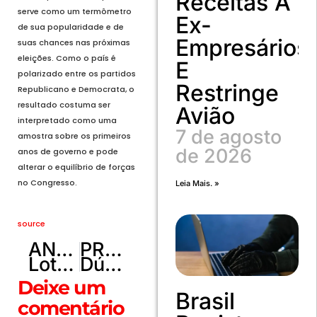
Receitas A
serve como um termômetro
Ex-
de sua popularidade e de
Empresários
suas chances nas próximas
eleições. Como o país é
E
polarizado entre os partidos
Restringe
Republicano e Democrata, o
resultado costuma ser
Avião
interpretado como uma
7 de agosto
amostra sobre os primeiros
de 2026
anos de governo e pode
alterar o equilíbrio de forças
no Congresso.
Leia Mais. »
source
ANTERIOR
PRÓXIMO
Lotofácil hoje, concurso 3727: confira o resultado sorteado neste sábado (4)
Dúvida de português no futebol: pênalti, penalti ou penalty? Veja qual forma está correta
Deixe um
Brasil
comentário