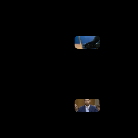
Empresários
E Restringe
Avião
Ler Mais
»
Brasil
Registrou
34,5
Bilhões
De
Tentativas
De Golpes
Digitais
Em 1 Ano
Ler
Mais »
Senado Dos
EUA Aprova
Indicação
De Trump
Para
Embaixador
No Brasil
Ler Mais