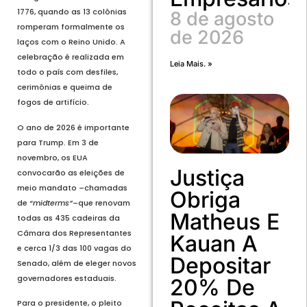
1776, quando as 13 colônias
8 de agosto
romperam formalmente os
de 2026
laços com o Reino Unido. A
celebração é realizada em
Leia Mais. »
todo o país com desfiles,
cerimônias e queima de
fogos de artifício.
O ano de 2026 é importante
para Trump. Em 3 de
novembro, os EUA
Justiça
convocarão as eleições de
meio mandato –chamadas
Obriga
de
“midterms”
–que renovam
Matheus E
todas as 435 cadeiras da
Câmara dos Representantes
Kauan A
e cerca 1/3 das 100 vagas do
Depositar
Senado, além de eleger novos
governadores estaduais.
20% De
Para o presidente, o pleito