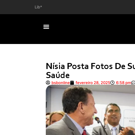
Liberdade de expressão tem limite, diz Lula sobre re
Nísia Posta Fotos De S
Saúde
bsbonline
fevereiro 28, 2025
6:58 pm