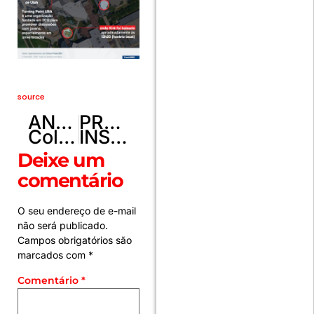
source
ANTERIOR
PRÓXIMO
Colisão entre carro e moto deixa um morto e um ferido em Samambaia
INSS em atraso: Descubra se você pode regularizar contribuições para se aposentar
Deixe um
comentário
O seu endereço de e-mail
não será publicado.
Campos obrigatórios são
marcados com
*
Comentário
*