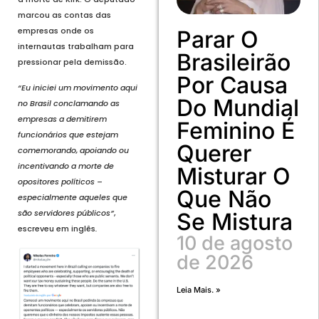
marcou as contas das
empresas onde os
Parar O
internautas trabalham para
Brasileirão
pressionar pela demissão.
Por Causa
“Eu iniciei um movimento aqui
Do Mundial
no Brasil conclamando as
empresas a demitirem
Feminino É
funcionários que estejam
Querer
comemorando, apoiando ou
incentivando a morte de
Misturar O
opositores políticos –
Que Não
especialmente aqueles que
são servidores públicos”
,
Se Mistura
escreveu em inglês
.
10 de agosto
de 2026
Leia Mais. »