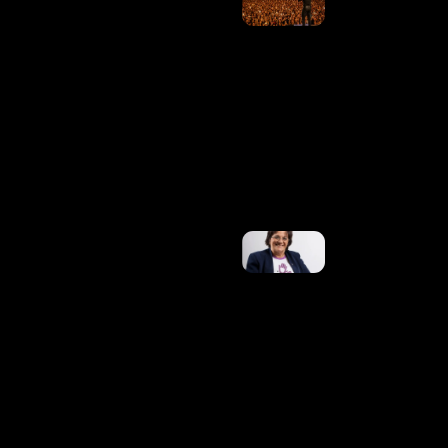
Artistas
Se
Justificam
Sobre Os
Cachês
Altos Que
Levaram
À Crise
Dos
Shows. E
Agora?
Ler
Mais »
No 20º
Aniversário
Da Lei
Maria Da
Penha, Ex-
Marido Da
Mulher
Que
Inspirou
Legislação
É Preso
Ler Mais
»