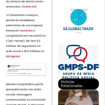
do ativista de direita norte-
americano
Charlie Kirk
.
“
O movimento começou:
demita os verdadeiros
extremistas de sua empresa.
Denuncie”
,
escreveu
o
congressista em seu perfil no
X (ex-Twitter). Ele tem 5,2
milhões de seguidores na
rede social e 18,4 milhões no
Instagram
.
Noticias
Nikolas compartilhou perfis
Relacionadas.
que publicaram nas redes
sociais mensagens
comemorando ou ironizando
a morte de Kirk. O deputado