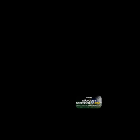
Concurso
Da
Prefeitura
De
Marialva-
PR Abre
Inscrições
Nesta
Segunda
(10): São
Mais De
40 Vagas
E Salários
Acima De
R$ 6 Mil
Ler
Mais »
Marina
Critica
Tarcísio
Sobre
Tarifaço E
Diz Que
Governador
Colocou
Boné De
Trump