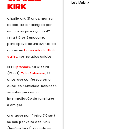
Leia Mais. »
KIRK
Charlie Kirk, 31 anos, morreu
depois de ser atingido por
um tiro no pescoço na 4ª
feira (10.set) enquanto
participava de um evento ao
ar livre na
Universidade Utah
Valley
, nos Estados Unidos.
O FBI
prendeu
, na 6ª feira
(12.set),
Tyler Robinson
, 22
anos, que confessou ser o
autor do homicídio. Robinson
se entregou com a
intermediação de familiares
e amigos.
O ataque na 4ª feira (10.set)
se deu por volta das 12h10
(horário local), quando um