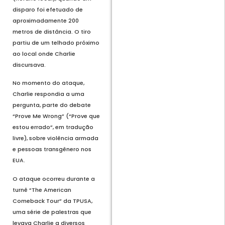
disparo foi efetuado de
aproximadamente 200
metros de distância. O tiro
partiu de um telhado próximo
ao local onde Charlie
discursava.
No momento do ataque,
Charlie respondia a uma
pergunta, parte do debate
“Prove Me Wrong” (“Prove que
estou errado”, em tradução
livre), sobre violência armada
e pessoas transgênero nos
EUA.
O ataque ocorreu durante a
turnê “The American
Comeback Tour” da TPUSA,
uma série de palestras que
levava Charlie a diversos