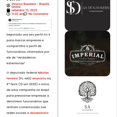
Vinícius Brasileiro - Brasília
Online
setembro 13, 2025
11:02 am
No Comments
Deputado usa seu perfil no X
para marcar empresas e
compartilha o perfil de
funcionários, chamados por
ele de “verdadeiros
extremistas”
O deputado federal
Nikolas
Ferreira
(PL-MG)
anunciou
na
6ª feira (12.set.2025) o início
de uma campanha no Brasil
para pressionar empresas a
demitirem funcionários que
tenham comemorado nas
redes sociais o
assassinato