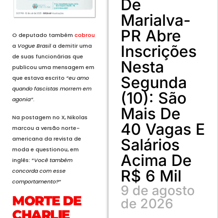
De
Marialva-
PR Abre
O deputado também
cobrou
Inscrições
a
Vogue Brasil
a demitir uma
de suas funcionárias que
Nesta
publicou uma mensagem em
Segunda
que estava escrito
“eu amo
quando fascistas morrem em
(10): São
agonia”
.
Mais De
Na postagem no X, Nikolas
40 Vagas E
marcou a versão norte-
americana da revista de
Salários
moda e questionou, em
Acima De
inglês: “
Você também
R$ 6 Mil
concorda com esse
comportamento?
”
9 de agosto
MORTE DE
de 2026
CHARLIE