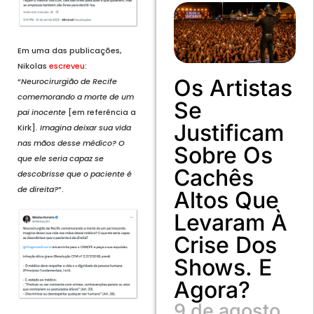
Em uma das publicações,
Nikolas
escreveu
:
Os Artistas
“
Neurocirurgião de Recife
comemorando a morte de um
Se
pai inocente
[em referência a
Justificam
Kirk]
. Imagina deixar sua vida
nas mãos desse médico? O
Sobre Os
que ele seria capaz se
Cachês
descobrisse que o paciente é
de direita?
”.
Altos Que
Levaram À
Crise Dos
Shows. E
Agora?
9 de agosto