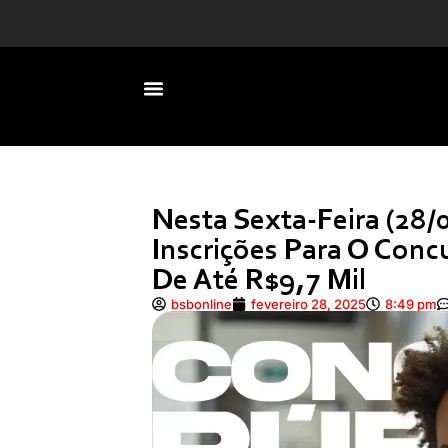
Os artistas se justificam so
Nesta Sexta-Feira (28/0
Inscrições Para O Conc
De Até R$9,7 Mil
bsbonline
fevereiro 28, 2025
8:49 pm