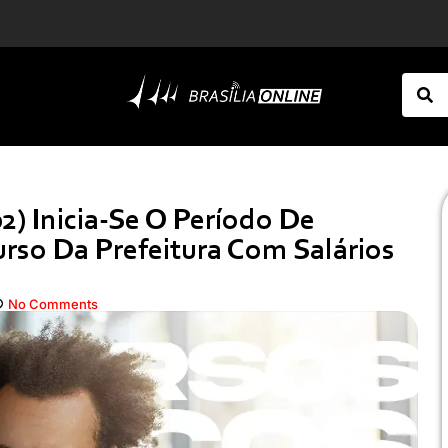
No 20º aniversário da Lei Maria da Penha, ex-marido da mulher que inspirou legislação é preso
Concurso da Prefeitura de Marialva-PR abre inscrições nesta segunda (10): são mais de 40 vagas e salários acima de R$ 6 mil
2) Inicia-Se O Período De
urso Da Prefeitura Com Salários
No Comments