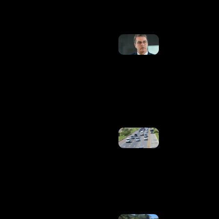
Ler Mais
»
Caiado
Anuncia
Roberto
Azevêdo
Para Seu
Plano
De
Governo
Ler
Mais »
Trânsito
Do DF
Terá
Alterações
Neste Fim
De
Semana
Ler
Mais »
Acidente