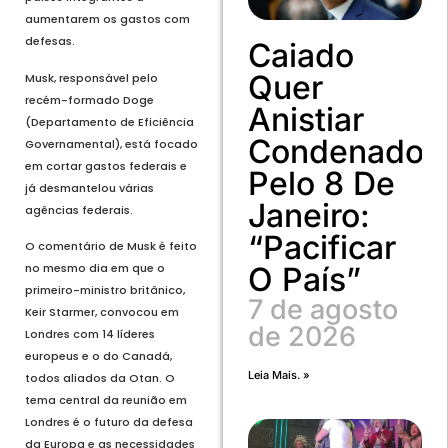
aumentarem os gastos com
defesas.
Caiado
Quer
Musk, responsável pelo
recém-formado Doge
Anistiar
(Departamento de Eficiência
Condenados
Governamental), está focado
em cortar gastos federais e
Pelo 8 De
já desmantelou várias
Janeiro:
agências federais.
“Pacificar
O comentário de Musk é feito
no mesmo dia em que o
O País”
primeiro-ministro britânico,
7 de agosto
Keir Starmer, convocou em
de 2026
Londres com 14 líderes
europeus e o do Canadá,
Leia Mais. »
todos aliados da Otan. O
tema central da reunião em
Londres é o futuro da defesa
da Europa e as necessidades