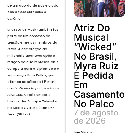
de um acordo de paz e ajuda
dos países europeus à
Ucrânia.
Atriz Do
O gesto de Musk também faz
Musical
parte de um contexto de
tensão entre os membros da
“Wicked”
Otan. A declaração do
No Brasil,
milionário acontece após a
reação da alta representante
Myra Ruiz
europeia para a diplomacia e
É Pedida
segurança, Kaja Kallas, que
Em
afirmou no sábado (1º.mar)
que “
o Ocidente precisa de um
Casamento
novo líder”,
após um bate
No Palco
boca entre Trump e Zelensky
no Salão Oval, na última 6ª
7 de agosto
feira (28.fev).
de 2026
Leia Mais. »