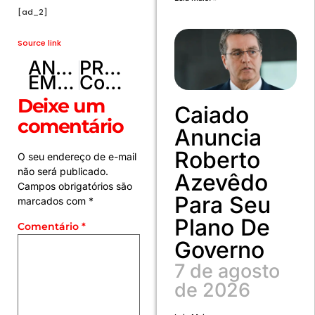
[ad_2]
Source link
ANTERIOR
PRÓXIMO
EMPREGO PARA FONOAUDIOLOGIA INFANTIL , FONOAUDIOLOGIA ADULTO
Como equilibrar estudo e trabalho? Descubra dicas para otimizar sua rotina!
Deixe um
Caiado
comentário
Anuncia
Roberto
O seu endereço de e-mail
não será publicado.
Azevêdo
Campos obrigatórios são
Para Seu
marcados com
*
Plano De
Comentário
*
Governo
7 de agosto
de 2026