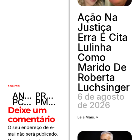
Ação Na
Justiça
Erra E Cita
Lulinha
Como
Marido De
Roberta
Luchsinger
source
ANTERIOR
PRÓXIMO
6 de agosto
PCDF deflagra Operação Espectro e prende traficante na Cidade Estrutural
PMDF apreende grande quantidade de drogas em Taguatinga
de 2026
Deixe um
comentário
Leia Mais. »
O seu endereço de e-
mail não será publicado.