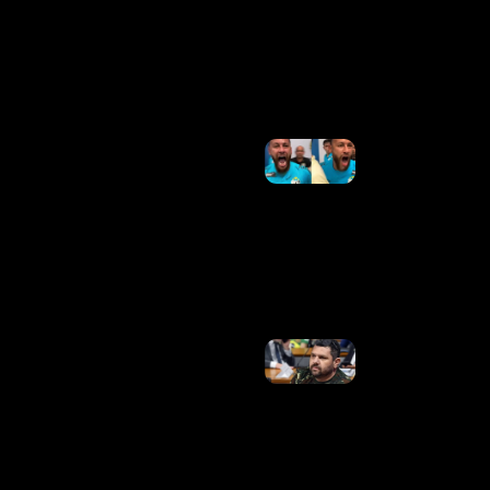
Flávio
Por
Emendas
Ler Mais
»
Santos
Rebate
Presidente
Do Remo
Após
Ofensas A
Neymar:
“Ultrapassam
Os Limites”
Ler Mais »
PGR
Denuncia
Oswaldo
Eustáquio
Ao STF Por
Associação
Criminosa
Ler Mais »