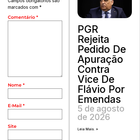
Campos obrigatórios são
marcados com
*
Comentário
*
PGR
Rejeita
Pedido De
Apuração
Contra
Vice De
Nome
*
Flávio Por
Emendas
E-Mail
*
5 de agosto
de 2026
Site
Leia Mais. »