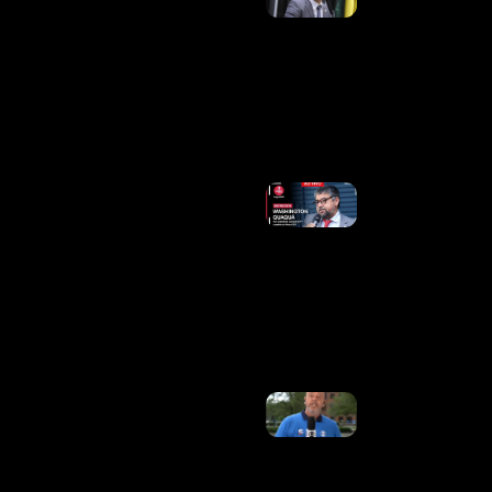
Anunciado
Candidato
Ao
Governo
Do
Amazonas
Ler Mais
»
Vice Do
PT Ironiza
Chapa De
Flávio:
“Ninguém
Quer A
Canoa
Furada”
Ler
Mais »
Após
Passar Mal
Na Copa,
Alex
Escobar É
Submetido
A Cirurgia