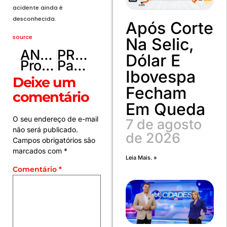
acidente ainda é
desconhecida.
Após Corte
source
Na Selic,
ANTERIOR
PRÓXIMO
Dólar E
Processos por erro médico crescem 158% em 4 anos no Brasil
Papa descansou bem durante a noite, diz Vaticano
Ibovespa
Deixe um
Fecham
comentário
Em Queda
O seu endereço de e-mail
7 de agosto
não será publicado.
de 2026
Campos obrigatórios são
marcados com
*
Leia Mais. »
Comentário
*