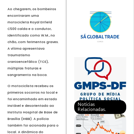
Ao chegarem, os bombeiros
encontraram uma
motocicleta Royal Enfield
C500 caída e o condutor,
identificado como W.M., no
chão, com ferimentos graves.
A vítima apresentava
traumatismo
cranioencefálico (TCE),
múltiplas fraturas e
sangramento na boca.
O motociclista recebeu os
primeiros socorros no local e
foi encaminhado em estado
Noticias
instável e desorientado ao
Relacionadas.
Instituto Hospital de Base de
Brasília (IHBB). A polícia
também foi acionada para o
local. A dinâmica do