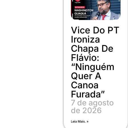
Vice Do PT
Ironiza
Chapa De
Flávio:
“Ninguém
Quer A
Canoa
Furada”
7 de agosto
de 2026
Leia Mais. »