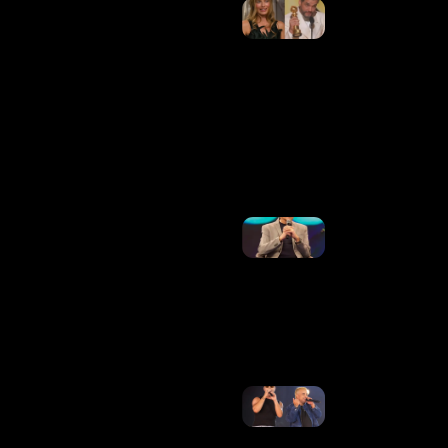
Elogio Da
Barbie!
Wagner
Moura
Revela
Reação Da
Esposa A
Comentário
De Margot
Robbie
Ler Mais
»
Luís Roberto
Retorna Às
Transmissões
Na TV Globo
Após
Tratamento
Contra O
Câncer
Ler Mais »
Matheus,
Dupla De
Kauan, Se
Manifesta