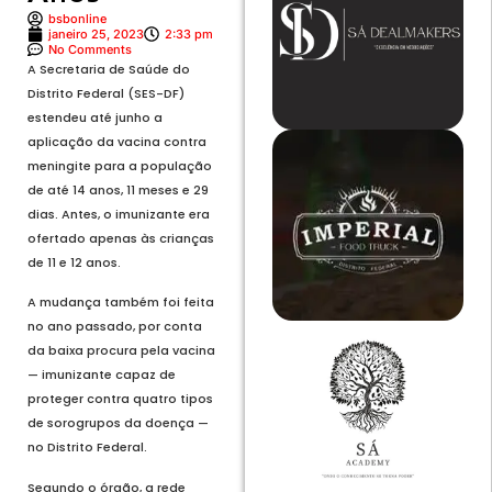
bsbonline
janeiro 25, 2023
2:33 pm
No Comments
A Secretaria de Saúde do
Distrito Federal (SES-DF)
estendeu até junho a
aplicação da vacina contra
meningite para a população
de até 14 anos, 11 meses e 29
dias. Antes, o imunizante era
ofertado apenas às crianças
de 11 e 12 anos.
A mudança também foi feita
no ano passado, por conta
da baixa procura pela vacina
— imunizante capaz de
proteger contra quatro tipos
de sorogrupos da doença —
no Distrito Federal.
Segundo o órgão, a rede