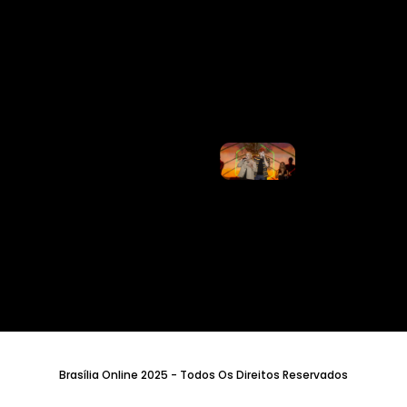
Após
Decisão Da
Justiça Na
Disputa
Contra Ex-
Empresários
Ler Mais
»
Justiça
Obriga
Matheus E
Kauan A
Depositar
20% De
Receitas A
Ex-
Empresários
E Restringe
Avião
Ler Mais
»
Brasília Online 2025 - Todos Os Direitos Reservados