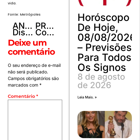
vida.
Horóscopo
Fonte: Metrópoles
ANTERIOR
PRÓXIMO
De Hoje,
Distrital recebe representantes de feiras do DF e promete incentivo ao empreendedorismo
Confira a lista de 1.500 convocados para o RenovaDF
08/08/2026
Deixe um
– Previsões
comentário
Para Todos
Os Signos
O seu endereço de e-mail
não será publicado.
8 de agosto
Campos obrigatórios são
de 2026
marcados com
*
Comentário
*
Leia Mais. »