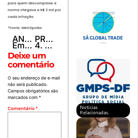
para quem descumprisse a
norma chegava a R$ 2 mil por
cada infração.
*Fonte: Metrópoles
ANTERIOR
PRÓXIMO
Empresários de 16 categorias já podem pedir isenção de IPTU e IPVA
4. Melhor ser temido ou amado? – 20 Técnicas de influência que aumentam a chance de você TER mais PODER
Deixe um
comentário
O seu endereço de e-mail
não será publicado.
Campos obrigatórios são
marcados com
*
Noticias
Comentário
*
Relacionadas.