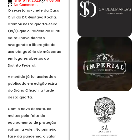
janeiro 19, 2022
4:03 pm
No Comments
O secretário-chefe da Casa
Civil do DF, Gustavo Rocha,
afirmou nesta quarta-feira
(19/1), que o Palácio do Buriti
editou novo decreto
revogando a liberação do
uso obrigatório de máscaras
em lugares abertos do
Distrito Federal.
A medida já foi assinada e
publicada em edição extra
do Diário Oficial na tarde
desta quarta.
Com o novo decreto, as
multas pela falta do
equipamento de proteção
voltam a valer. Na primeira
fase da pandemia, o valor