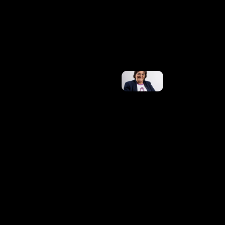
À Crise
Dos
Shows. E
Agora?
Ler
Mais »
No 20º
Aniversário
Da Lei
Maria Da
Penha, Ex-
Marido Da
Mulher
Que
Inspirou
Legislação
É Preso
Ler Mais
»
Concurso
Da
Prefeitura
De
Marialva-