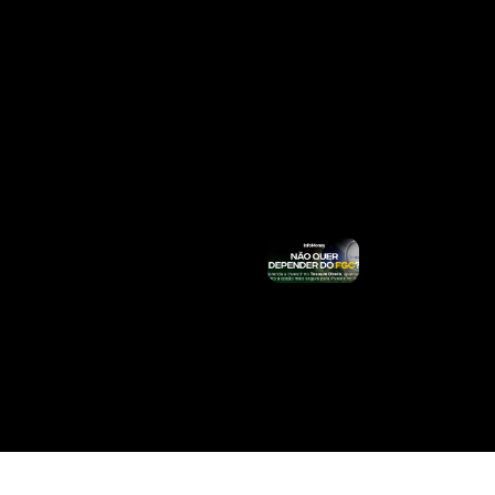
PR Abre
Inscrições
Nesta
Segunda
(10): São
Mais De
40 Vagas
E Salários
Acima De
R$ 6 Mil
Ler
Mais »
Marina
Critica
Tarcísio
Sobre
Tarifaço E
Diz Que
Governador
Colocou
Boné De
Trump
Ler Mais
»