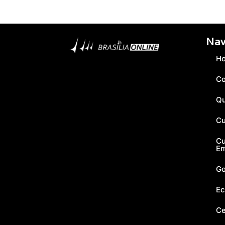
Nav
H
Co
Q
Cu
Cu
E
Go
Ec
Ce