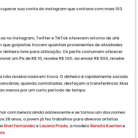
cuperar sua conta do instagram que contava com mais 103
tas no Instagram, Twitter e TikTok oferecem retorno de até
sim que golpistas trocam quantias provenientes de atividades
or dinheiro livre para utilização. Os perfis costumam oferecer
enviar um Pix de R$ 10, recebe R$ 100; ao enviar R$ 500, recebe
soa não receba nada em troca. O dinheiro é rapidamente sacado
s bancárias, quando contatadas, desfaçam a transferência. Mas
 ao menos por um curto período de tempo.
lhar com beleza ainda adolescente e se tornou um dos nomes
 28 anos, o jovem já fez trabalhos para diversos artistas
as
Mari Fernandez
e
Lauana Prado
, a modelo
Renata Kuerten
e
oni
.