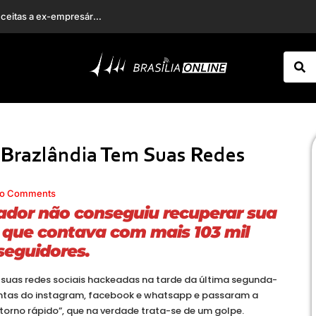
ixador no Brasil
Tàmires Assîs, ex-Fazenda, se apresenta como cunhã-poranga no Festival de Manaus
Brazlândia Tem Suas Redes
o Comments
dor não conseguiu recuperar sua
 que contava com mais 103 mil
seguidores.
e suas redes sociais hackeadas na tarde da última segunda-
contas do instagram, facebook e whatsapp e passaram a
torno rápido”, que na verdade trata-se de um golpe.