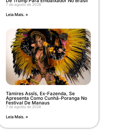
De Trump Para Embaixador No Brasil
7 de agosto de 2026
Leia Mais. »
Tàmires Assîs, Ex-Fazenda, Se
Apresenta Como Cunhã-Poranga No
Festival De Manaus
7 de agosto de 2026
Leia Mais. »