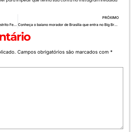
er para impedir que tenha sua conta no Instagram invadida
PRÓXIMO
Quem é Celina Leão, que assume o governo do Distrito Federal
Conheça o baiano morador de Brasília que entra no Big Brother Brasil 23
tário
licado.
Campos obrigatórios são marcados com
*