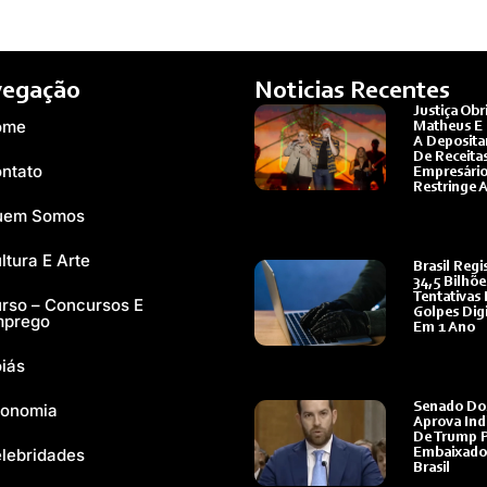
egação
Noticias Recentes
Justiça Obr
ome
Matheus E
A Deposita
De Receitas
ntato
Empresário
Restringe 
Ler Mais »
uem Somos
ltura E Arte
Brasil Regi
34,5 Bilhõ
Tentativas
rso – Concursos E
Golpes Digi
mprego
Em 1 Ano
Ler Mais »
iás
onomia
Senado Do
Aprova Ind
De Trump 
lebridades
Embaixado
Brasil