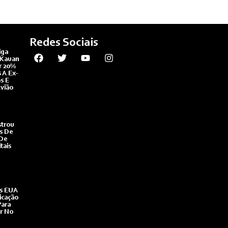
Redes Sociais
iga
 Kauan
r 20%
 A Ex-
s E
Avião
strou
es De
 De
tais
s EUA
icação
Para
r No