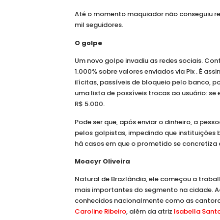
Até o momento maquiador não conseguiu re
mil seguidores.
O golpe
Um novo golpe invadiu as redes sociais. Con
1.000% sobre valores enviados via Pix . É as
ilícitas, passíveis de bloqueio pelo banco, p
uma lista de possíveis trocas ao usuário: se 
R$ 5.000.
Pode ser que, após enviar o dinheiro, a pes
pelos golpistas, impedindo que instituiçõe
há casos em que o prometido se concretiza
Moacyr Oliveira
Natural de Brazlândia, ele começou a traba
mais importantes do segmento na cidade. Aos
conhecidos nacionalmente como as cantor
Caroline Ribeiro
, além da atriz
Isabella Sant