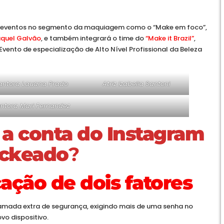
 eventos no segmento da maquiagem como o “Make em foco”,
quel Galvão
, e também integrará o time do
“Make it Brazil”
,
 Evento de especialização de Alto Nível Profissional da Beleza
antora Lauana Prado
Atriz Izabella Santoni
ntora Mari Fernandez
a conta do Instagram
ackeado
?
icação de dois fatores
camada extra de segurança, exigindo mais de uma senha no
vo dispositivo.