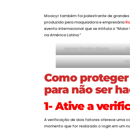
Moacyr também foi palestrante de grandes
produzido pela maquiadora e empresária
Ra
evento internacional que se intitula o “Maior
na América Latina.”
Modelo Caroline Ribeiro
C
Ca
Como proteger 
para não ser h
1- Ative a verif
A verificação de dois fatores oferece uma 
momento que for realizado o login em um no