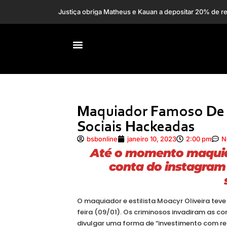
Brasil registrou 34,
Senado dos EUA aprova indicação de Trump para emba
Maquiador Famoso De 
Sociais Hackeadas
bsbonline
janeiro 10, 2023
2:00 pm
N
Até o momento maquia
conta do instagram
O maquiador e estilista Moacyr Oliveira tev
feira (09/01). Os criminosos invadiram as 
divulgar uma forma de “investimento com re