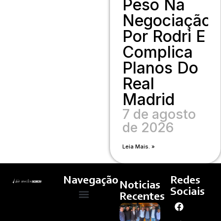
Peso Na
Negociação
Por Rodri E
Complica
Planos Do
Real
Madrid
7 de agosto
de 2026
Leia Mais. »
Navegação
Redes
Noticias
Sociais
Recentes
Almoço
Quem Somos
Cultura E Arte
Curso – Concursos E Emprego
Reúne
Deputados