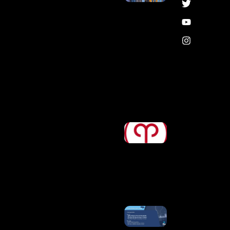
Federais,
Diretoria
Executiva
E
Candidatos
Do Avante
Para
Discutir Os
Próximos
Passos Do
Partido
Ler Mais
»
Horóscopo
De Hoje,
07/08/2026
– Previsões
Para Todos
Os Signos
Ler Mais
»
Nova
Ventania!
Rio Terá