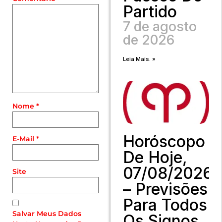
Partido
7 de agosto
de 2026
Leia Mais. »
Nome
*
Horóscopo
E-Mail
*
De Hoje,
07/08/2026
Site
– Previsões
Para Todos
Salvar Meus Dados
Os Signos