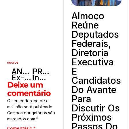
Almoço
Reúne
Deputados
Federais,
Diretoria
Executiva
source
E
ANTERIOR
PRÓXIMO
Ex-namorada de Pedro, do “BBB26”, expõe BO contra pai por agressão durante briga familiar
Inmet emite alerta de tempestade, com possibilidade de queda de granizo para o fim de semana em Goiás
Candidatos
Deixe um
Do Avante
comentário
Para
O seu endereço de e-
Discutir Os
mail não será publicado.
Campos obrigatórios são
Próximos
marcados com
*
Passos Do
Comentário
*