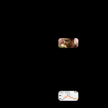
Ventos De
Até 110
Km/h Na
Sexta-Feira,
Prevê
Climatempo
Ler Mais
»
Barcelona
Ganha
Reforço De
Peso Na
Negociação
Por Rodri E
Complica
Planos Do
Real
Madrid
Ler Mais
»
Após
Corte Na
Selic,
Dólar E
Ibovespa