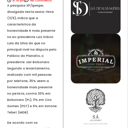
8:19 pm
No Comments
A pesquisa XP/Ipespe,
divulgada nesta sexta-feira
(3/6), indica que a
característica da
honestidade é mais presente
no ex-presidente Luiz Inácio
Lula da Silva do que no
principal rival na disputa pelo
Palácio do Planalto, o
presidente Jair Bolsonaro.
Segundo o levantamento,
realizado com mil pessoas
por telefone, 35% veem a
honestidade mais presente
no petista, contra 30% em
Bolsonaro (PL), 11% em Ciro
Gomes (PDT) e 6% em Simone
Tebet (MDB).
De acordo com os