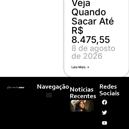
Veja
Quando
Sacar Até
R$
8.475,55
8 de agosto
de 2026
Leia Mais. »
Navegação
Redes
Noticias
Sociais
Recentes
Manifesto
Quem Somos
Cultura E Arte
Curso – Concursos E Emprego
Reflorestar
Mentes,
De Sônia
Guajajara,
Ganha
Apoio De