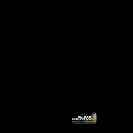
Mais
»
INSS
Divulga
Calendário
De Agosto
Para
Quem
Recebe
Acima Do
Salário
Mínimo;
Veja
Quando
Sacar Até
R$
8.475,55
Ler Mais
»
Por Que
Acidentes
Com
Entregadores
Do IFood