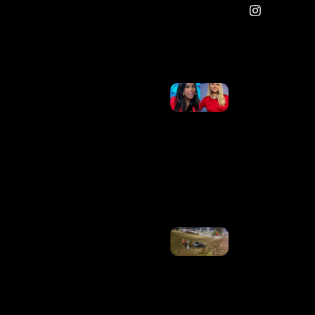
Vários
Artistas;
Veja
Ler Mais
»
Semana
Na TV:
Retratação
No SBT,
Choro De
Ana Maria
Braga E
Thelminha
Em Alta
Ler Mais
»
Carro
Capota
Em
Viaduto
Da
EPIA
Sul, No
DF
Ler