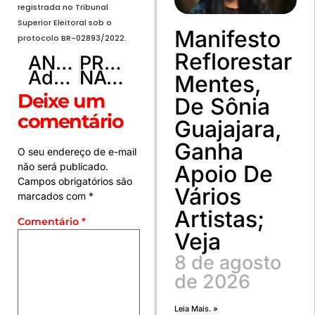
registrada no Tribunal
Superior Eleitoral sob o
Manifesto
protocolo BR-02893/2022.
Reflorestar
ANTERIOR
PRÓXIMO
Administração de Brazlândia gasta quase 500 mil reais em shows
NÃO TENHA COMPROMISSO COM O ERRO!
Mentes,
Deixe um
De Sônia
comentário
Guajajara,
Ganha
O seu endereço de e-mail
não será publicado.
Apoio De
Campos obrigatórios são
Vários
marcados com
*
Artistas;
Comentário
*
Veja
8 de agosto
de 2026
Leia Mais. »