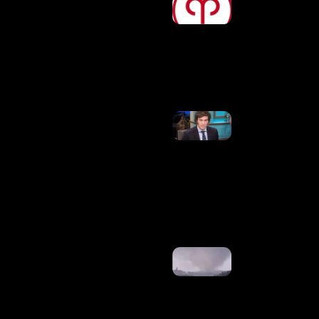
De Hoje,
09/08/2026
– Previsões
Para Todos
Os Signos
Ler Mais
»
Milei Posta
Deputado
Dos EUA
Chamando
Lula De
“corrupto
E
Criminoso”
Ler Mais
»
Tornado
Atinge
Cidade Do
Paraná E
Deixa
Casas
Destruídas