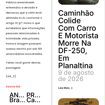
Pública.Lewandowski
referendou a decisão e
Caminhão
destacou que a LGPD está
Colide
alinhada à LAI, conforme o
artigo 31, §1º, inciso II, que
Com Carro
estabelece que informações
E Motorista
pessoais relacionadas à
intimidade, vida privada,
Morre Na
honra e imagem possuem
DF-250,
acesso restrito por até 100
anosCréditos:Hora Brasília
Em
Talvez você goste destas
Planaltina
postagens
9 de agosto
[ad_2]
de 2026
Source link
Leia Mais. »
ANTERIOR
PRÓXIMO
Brasília na aceleração da transição elétrica com apoio de Ibaneis e Celina
Caesb Moderniza Atendimento e Atualiza Número de WhatsApp