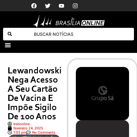
Ciclista m
Horóscopo de hoje, 09/08/2026 – Previsões para todos os signos
Milei posta deputado dos EUA chamando Lula de “corrupto e criminoso”
Lewandowski
Nega Acesso
A Seu Cartão
De Vacina E
Impõe Sigilo
De 100 Anos
bsbonline
fevereiro 24, 2025
1:03 pm
No Comments