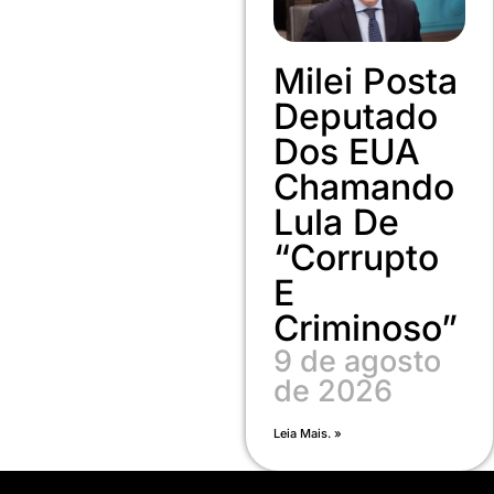
Milei Posta
Deputado
Dos EUA
Chamando
Lula De
“corrupto
E
Criminoso”
9 de agosto
de 2026
Leia Mais. »