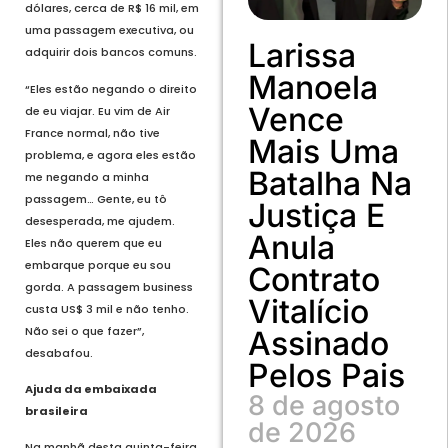
dólares, cerca de R$ 16 mil, em
uma passagem executiva, ou
Larissa
adquirir dois bancos comuns.
Manoela
“Eles estão negando o direito
Vence
de eu viajar. Eu vim de Air
France normal, não tive
Mais Uma
problema, e agora eles estão
Batalha Na
me negando a minha
passagem… Gente, eu tô
Justiça E
desesperada, me ajudem.
Anula
Eles não querem que eu
embarque porque eu sou
Contrato
gorda. A passagem business
Vitalício
custa US$ 3 mil e não tenho.
Não sei o que fazer”,
Assinado
desabafou.
Pelos Pais
Ajuda da embaixada
8 de agosto
brasileira
de 2026
Na manhã desta quinta-feira