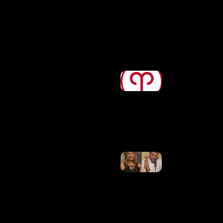
Vitalício
Assinado
Pelos
Pais
Ler
Mais »
Horóscopo
De Hoje,
08/08/2026
– Previsões
Para Todos
Os Signos
Ler Mais
»
Elogio Da
Barbie!
Wagner
Moura
Revela
Reação Da
Esposa A
Comentário
De Margot
Robbie