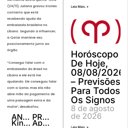
(24/11), Juliana gravou Stories
Leia Mais. »
contanto que está
recebendo ajuda da
embaixada brasileira no
Líbano. Segundo a influencer,
a Qatar manteve seu
posicionamento junto ao
órgão.
Horóscopo
De Hoje,
“Consegui falar com o
embaixador do Brasil no
08/08/2026
Líbano e ele está me
– Previsões
ajudando. Ele conseguiu falar
Para Todos
com a Qatar, mas ela não
abre mão do pagamento de
Os Signos
uma passagem extra e da
8 de agosto
multa”, desabafou.
de 2026
ANTERIOR
PRÓXIMO
Kings MMA, academia de Rafael Cordeiro, inaugura primeira unidade do Brasil em Brasília nesta sexta-feira (25)
Após lesões, Neymar e Danilo estão fora da fase de grupos da Copa
Leia Mais. »