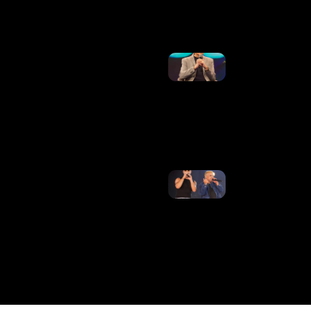
Ler Mais
»
Luís Roberto
Retorna Às
Transmissões
Na TV Globo
Após
Tratamento
Contra O
Câncer
Ler Mais »
Matheus,
Dupla De
Kauan, Se
Manifesta
Após
Decisão Da
Justiça Na
Disputa
Contra Ex-
Empresários
Ler Mais
»