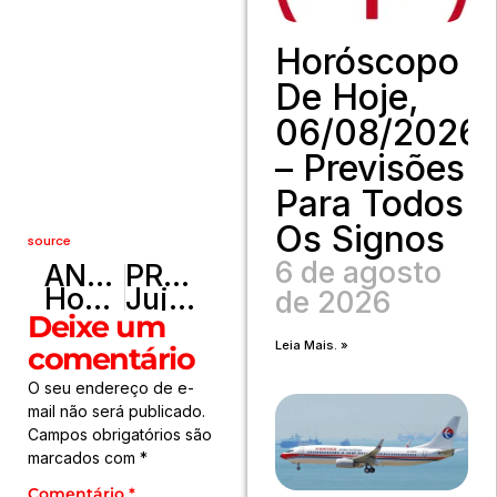
Horóscopo
De Hoje,
06/08/2026
– Previsões
Para Todos
Os Signos
source
6 de agosto
ANTERIOR
PRÓXIMO
Hospital Estadual de Formosa conquista selo ONA 2 e se consolida como referência em Goiás
Juju do Pix relata complicação após cirurgia para retirar óleo mineral do rosto
de 2026
Deixe um
Leia Mais. »
comentário
O seu endereço de e-
mail não será publicado.
Campos obrigatórios são
marcados com
*
Comentário
*