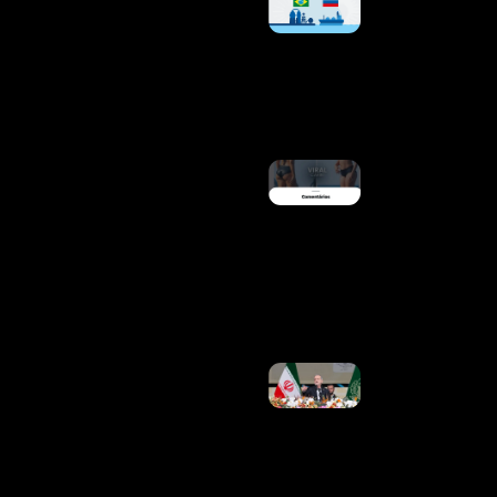
Dizem
Cumprir Leis
Brasileiras
Na Compra
De Diesel
Russo
Ler Mais »
Cristiano
Ronaldo
Surpreende
Ao Reagir A
Post De
Márcia
Goldschmidt
Sobre
Georgina
Ler Mais »
Presidente
Do Irã Diz
Que
Contato
Com Líder
Supremo
É “muito
Difícil”