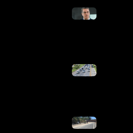
Caiado
Anuncia
Roberto
Azevêdo
Para Seu
Plano
De
Governo
Ler
Mais »
Trânsito
Do DF
Terá
Alterações
Neste Fim
De
Semana
Ler
Mais »
Acidente
Envolvendo
Caminhão,
Ônibus E