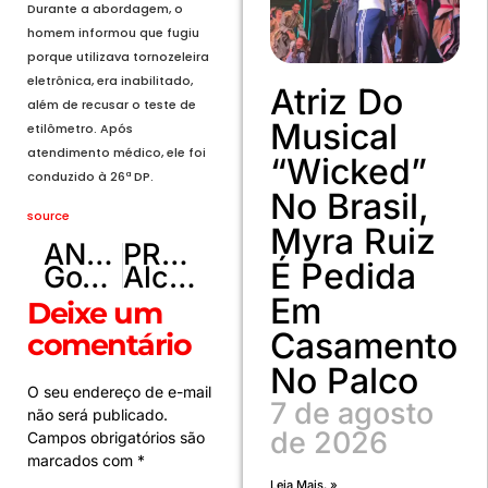
Durante a abordagem, o
homem informou que fugiu
porque utilizava tornozeleira
eletrônica, era inabilitado,
Atriz Do
além de recusar o teste de
Musical
etilômetro. Após
atendimento médico, ele foi
“Wicked”
conduzido à 26ª DP.
No Brasil,
source
Myra Ruiz
ANTERIOR
PRÓXIMO
É Pedida
Governo de Goiás leva mais de mil alunos do Entorno à Campus Party em Goiânia
Alckmin diz que governo pode editar nova MP do tarifaço
Em
Deixe um
Casamento
comentário
No Palco
O seu endereço de e-mail
7 de agosto
não será publicado.
de 2026
Campos obrigatórios são
marcados com
*
Leia Mais. »