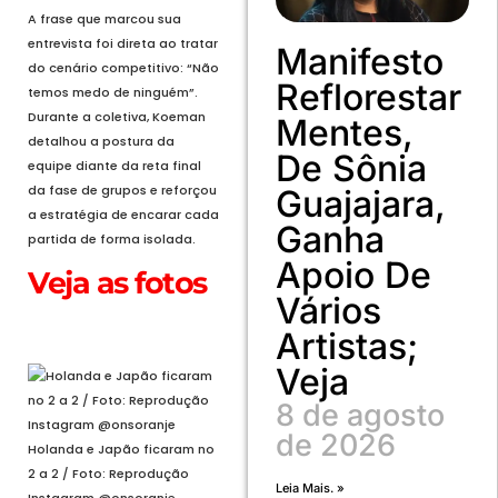
A frase que marcou sua
entrevista foi direta ao tratar
Manifesto
do cenário competitivo: “Não
Reflorestar
temos medo de ninguém”.
Durante a coletiva, Koeman
Mentes,
detalhou a postura da
De Sônia
equipe diante da reta final
da fase de grupos e reforçou
Guajajara,
a estratégia de encarar cada
Ganha
partida de forma isolada.
Apoio De
Veja as fotos
Vários
Abrir em tela cheia
Artistas;
Veja
8 de agosto
de 2026
Holanda e Japão ficaram no
2 a 2 / Foto: Reprodução
Leia Mais. »
Instagram @onsoranje