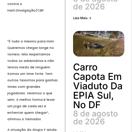
contra o
de 2026
Haiti.
Divulgação/CBF
Leia Mais. »
Voltar
Próximo
“É tudo o mesmo para mim.
Queremos chegar longe no
torneio. Nós respeitamos
todos os adversários e não
Carro
temos medo de ninguém.
Capota Em
Somos um time forte. Tem
outros favoritos para ganhar,
Viaduto Da
times com grandes
EPIA Sul,
jogadores. Veremos o que
vem. A melhor forma é levar
No DF
um jogo de cada vez e
8 de agosto
enfrentar quem chegar”,
afirmou o treinador.
de 2026
A situação do Grupo F ainda