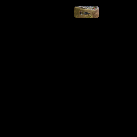
Carro
Capota
Em
Viaduto
Da
EPIA
Sul, No
DF
Ler
Mais
»
INSS
Divulga
Calendário
De Agosto
Para
Quem
Recebe
Acima Do
Salário
Mínimo;
Veja
Quando
Sacar Até
R$
8.475,55