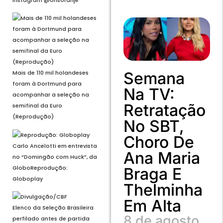
Semana
Mais de 110 mil holandeses
foram à Dortmund para
Na TV:
acompanhar a seleção na
Retratação
semifinal da Euro
(Reprodução)
No SBT,
Choro De
Carlo Ancelotti em entrevista
Ana Maria
no “Domingão com Huck”, da
Globo
Reprodução:
Braga E
Globoplay
Thelminha
Em Alta
Elenco da Seleção Brasileira
8 de agosto
perfilado antes de partida