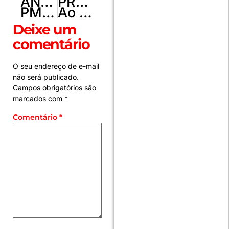
ANTERIOR
PRÓXIMO
PMDF apreende drogas de alto valor e detém dois homens por tráfico no Gama
Ao vivo: Lula entrega obras de aeroportos concedidos no MS
Deixe um
comentário
O seu endereço de e-mail
não será publicado.
Campos obrigatórios são
marcados com
*
Comentário
*