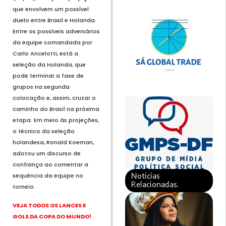
que envolvem um possível
duelo entre Brasil e Holanda.
Entre os possíveis adversários
da equipe comandada por
Carlo Ancelotti
, está a
seleção da Holanda, que
pode terminar a fase de
grupos na segunda
colocação e, assim, cruzar o
caminho do Brasil na próxima
etapa. Em meio às projeções,
o técnico da seleção
holandesa,
Ronald Koeman
,
adotou um discurso de
confiança ao comentar a
sequência da equipe no
Noticias
Relacionadas.
torneio.
VEJA TODOS OS LANCES E
GOLS DA COPA DO MUNDO!