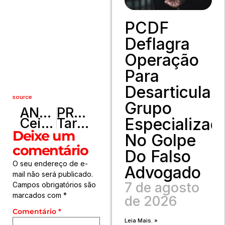
PCDF
Deflagra
Operação
Para
Desarticular
source
Grupo
ANTERIOR
PRÓXIMO
Especializad
Ceilândia e Cresspom brigam por vaga na Série A3 do Campeonato Brasileiro
Tarcísio celebra Nobel e critica quem defende “regime execrável”
Deixe um
No Golpe
comentário
Do Falso
O seu endereço de e-
Advogado
mail não será publicado.
7 de agosto
Campos obrigatórios são
marcados com
*
de 2026
Comentário
*
Leia Mais. »