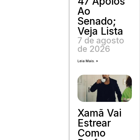
47 Apoios
Ao
Senado;
Veja Lista
7 de agosto
de 2026
Leia Mais. »
Xamã Vai
Estrear
Como