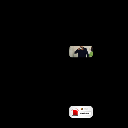
Flávio
Confirma
47 Apoios
Ao
Senado;
Veja Lista
Ler
Mais »
Xamã Vai
Estrear
Como
Professor
Em
Universidade
Do Rio E
Revela
Ansiedade:
“Tô
Nervoso”
Ler Mais »
PMDF
CAPTURA
FORAGIDO
DA
JUSTIÇA
DURANTE