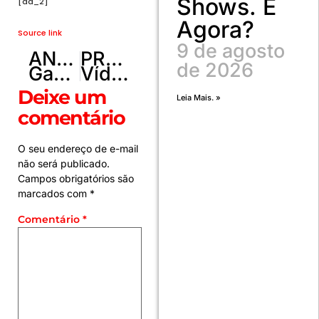
Shows. E
[ad_2]
Agora?
Source link
9 de agosto
ANTERIOR
PRÓXIMO
de 2026
Gama e Brasiliense anunciam atacantes para as partidas finais do Candangão
Vídeo: Homem que publicava vídeos fazendo ‘drift’ no DF tem CNH suspensa e BMW apreendida
Deixe um
Leia Mais. »
comentário
O seu endereço de e-mail
não será publicado.
Campos obrigatórios são
marcados com
*
Comentário
*