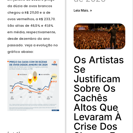
da dúzia de ovos brancos
Leia Mais. »
chegou a R$ 211,00 e a de
ovos vermelhos, a R$ 233,70.
São altas de 46,5% e 41,6%
em média, respectivamente,
desde dezembro do ano
passado. Veja a evolução no
gráfico abaixo:
Os Artistas
Se
Justificam
Sobre Os
Cachês
Altos Que
Levaram À
Crise Dos