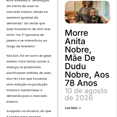
está atrelada à “diminuição
da oferta de ovos no
mercado interno, aliada ao
aumento gradual da
demanda”. Diz ainda que
esse movimento de alta teve
Morre
início “na 2ª quinzena de
Anita
janeiro e se intensificou ao
longo de fevereiro”.
Nobre,
Mãe De
Nos EUA, há um surto de gripe
aviária. Para tentar conter a
Dudu
doença, os produtores
Nobre, Aos
sacrificaram milhões de aves.
Isso fez com que houvesse
78 Anos
uma redução na produção
10 de agosto
interna e aumentasse a
de 2026
demanda para o mercado
externo.
Leia Mais. »
Scarpelin, no entanto, diz que
é “cedo” para apontar