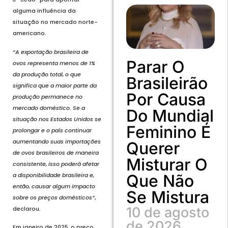
alguma influência da
situação no mercado norte-
americano.
“A exportação brasileira de
Parar O
ovos representa menos de 1%
da produção total, o que
Brasileirão
significa que a maior parte da
Por Causa
produção permanece no
mercado doméstico. Se a
Do Mundial
situação nos Estados Unidos se
Feminino É
prolongar e o país continuar
aumentando suas importações
Querer
de ovos brasileiros de maneira
Misturar O
consistente, isso poderá afetar
a disponibilidade brasileira e,
Que Não
então, causar algum impacto
Se Mistura
sobre os preços domésticos”
,
10 de agosto
declarou.
de 2026
Em janeiro de 2025, o preço