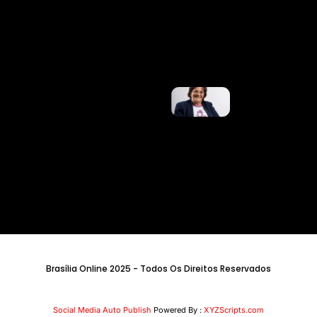
Dos
Shows. E
Agora?
Ler
Mais »
No 20º
Aniversário
Da Lei
Maria Da
Penha, Ex-
Marido Da
Mulher
Que
Inspirou
Legislação
É Preso
Ler Mais
»
Brasília Online 2025 - Todos Os Direitos Reservados
Social Media Auto Publish
Powered By :
XYZScripts.com