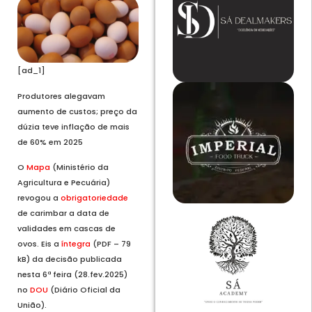
[ad_1]
Produtores alegavam
aumento de custos; preço da
dúzia teve inflação de mais
de 60% em 2025
O
Mapa
(Ministério da
Agricultura e Pecuária)
revogou a
obrigatoriedade
de carimbar a data de
validades em cascas de
ovos. Eis a
íntegra
(PDF – 79
kB) da decisão publicada
nesta 6ª feira (28.fev.2025)
no
DOU
(Diário Oficial da
União).