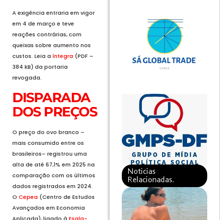
A exigência entraria em vigor
em 4 de março e teve
reações contrárias, com
queixas sobre aumento nos
custos. Leia a
íntegra
(PDF –
384 kB) da portaria
revogada.
DISPARADA
DOS PREÇOS
O preço do ovo branco –
mais consumido entre os
brasileiros– registrou uma
alta de até 67,1% em 2025 na
Noticias
comparação com os últimos
Relacionadas.
dados registrados em 2024.
O
Cepea
(Centro de Estudos
Avançados em Economia
Aplicada), ligado à
Esalq-