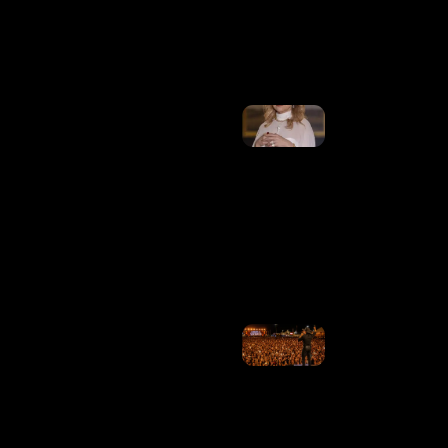
Ler
Mais
»
Parar O
Brasileirão
Por Causa
Do
Mundial
Feminino
É Querer
Misturar O
Que Não
Se Mistura
Ler
Mais »
Os
Artistas
Se
Justificam
Sobre Os
Cachês
Altos Que
Levaram
À Crise