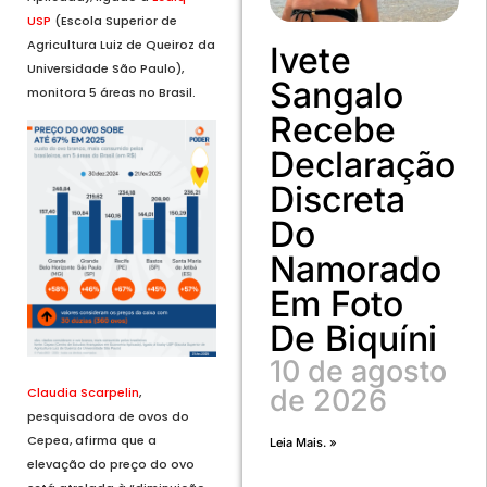
USP
(Escola Superior de
Agricultura Luiz de Queiroz da
Ivete
Universidade São Paulo),
Sangalo
monitora 5 áreas no Brasil.
Recebe
Declaração
Discreta
Do
Namorado
Em Foto
De Biquíni
10 de agosto
de 2026
Claudia Scarpelin
,
pesquisadora de ovos do
Cepea, afirma que a
Leia Mais. »
elevação do preço do ovo