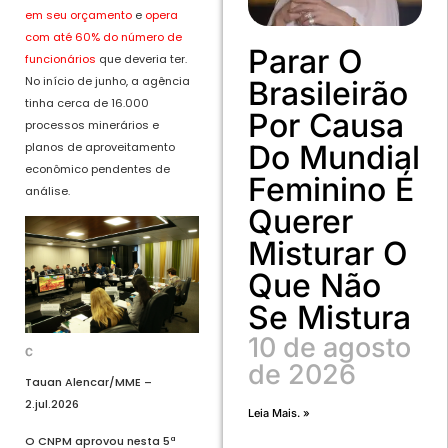
em seu orçamento
e
opera
com até 60% do número de
Parar O
funcionários
que deveria ter.
No início de junho, a agência
Brasileirão
tinha cerca de 16.000
Por Causa
processos minerários e
Do Mundial
planos de aproveitamento
econômico pendentes de
Feminino É
análise.
Querer
Misturar O
Que Não
Se Mistura
10 de agosto
de 2026
Tauan Alencar/MME –
2.jul.2026
Leia Mais. »
O CNPM aprovou nesta 5ª