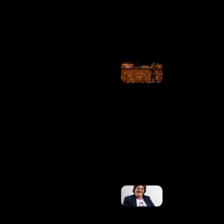
Misturar O
Que Não
Se Mistura
Ler
Mais »
Os
Artistas
Se
Justificam
Sobre Os
Cachês
Altos Que
Levaram
À Crise
Dos
Shows. E
Agora?
Ler
Mais »
No 20º
Aniversário
Da Lei
Maria Da
Penha, Ex-