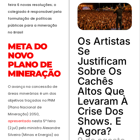
feira 6 novas resoluções; o
colegiado é responsável pela
formulação de políticas
públicas para a mineração
no Brasil
Os Artistas
META DO
Se
NOVO
Justificam
PLANO DE
Sobre Os
MINERAÇÃO
Cachês
O avanço na concessão de
Altos Que
áreas minerárias é um dos
Levaram À
objetivos traçados no PNM
(Plano Nacional de
Crise Dos
Mineração) 2050,
Shows. E
apresentado
nesta 5ª feira
Agora?
(2.jul) pelo ministro Alexandre
Silveira (Minas e Energia) ao