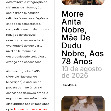
determinam a integração de
sistemas de informação
Morre
sobre áreas minerárias,
articulação entre os órgãos e
Anita
entidades competentes,
Nobre,
compartilhamento de dados e
Mãe De
redução de entraves
administrativos no setor. A
Dudu
avaliação é de que o alto
Nobre, Aos
nível de burocracia e
desorganização prejudica o
78 Anos
avanço das concessões.
10 de agosto
Atualmente, cabe à ANM
de 2026
(Agência Nacional de
Mineração) a análise de
Leia Mais. »
processos minerários e a
concessão de novas áreas. A
reguladora vem enfrentando
dificuldades nos últimos anos
após
bloqueios consecutivos