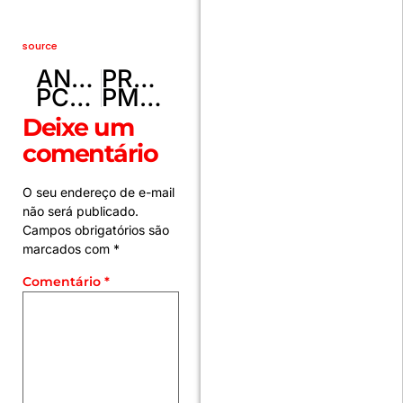
source
ANTERIOR
PRÓXIMO
PCDF prende em flagrante casal que comercializava medicamentos abortivos pela internet
PMDF CUMPRE DOIS MANDADOS DE PRISÃO NA FERCAL
Deixe um
comentário
O seu endereço de e-mail
não será publicado.
Campos obrigatórios são
marcados com
*
Comentário
*