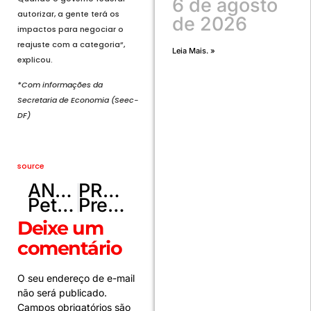
6 de agosto
autorizar, a gente terá os
de 2026
impactos para negociar o
reajuste com a categoria”,
Leia Mais. »
explicou.
*Com informações da
Secretaria de Economia (Seec-
DF)
source
ANTERIOR
PRÓXIMO
Petrobras distribuiu R$ 100,3 bi em dividendos em 2024
Preso por matar estudante da UnB invadiu casa de ex e deixou gás ligado
Deixe um
comentário
O seu endereço de e-mail
não será publicado.
Campos obrigatórios são