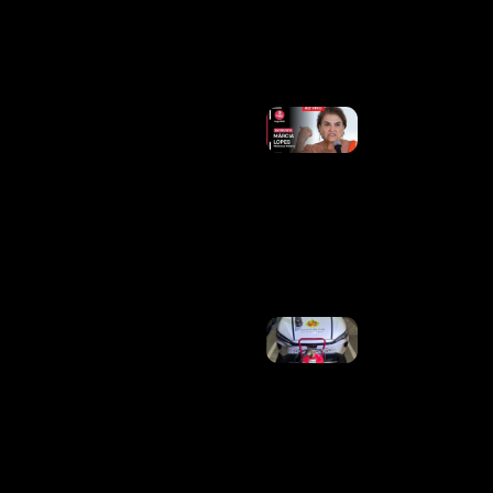
No Guará
Ler
Mais »
Governo
Lula Vê
Resistência
De Big
Techs A
Novas
Regras
Digitais
Ler Mais
»
PMDF
Intensifica
Combate
Aos Crimes
Patrimoniais
E Prende
Criminosos
Reincidentes
Em Duas
Ações
Distintas Na