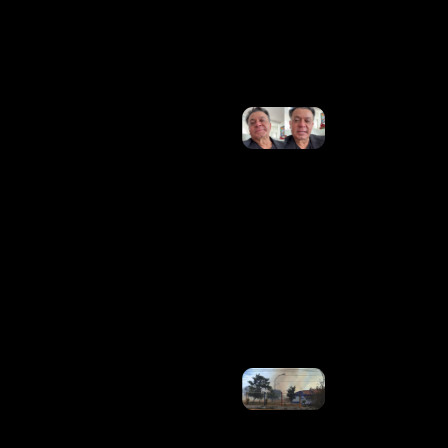
Ler
Mais
»
Em
Lágrimas,
Frank
Aguiar
Lamenta
Morte Do
Pai;
Cantor
Não
Chegou A
Tempo
Do
Velório
Ler
Mais »
Incêndio
Em
Vegetação
Leva À
Evacuação
De Creche