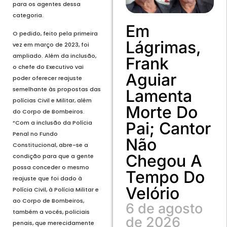
para os agentes dessa
categoria.
Em
O pedido, feito pela primeira
Lágrimas,
vez em março de 2023, foi
ampliado. Além da inclusão,
Frank
o chefe do Executivo vai
Aguiar
poder oferecer reajuste
semelhante às propostas das
Lamenta
polícias Civil e Militar, além
Morte Do
do Corpo de Bombeiros.
Pai; Cantor
“Com a inclusão da Polícia
Penal no Fundo
Não
Constitucional, abre-se a
Chegou A
condição para que a gente
possa conceder o mesmo
Tempo Do
reajuste que foi dado à
Velório
Polícia Civil, à Polícia Militar e
ao Corpo de Bombeiros,
6 de agosto
também a vocês, policiais
de 2026
penais, que merecidamente