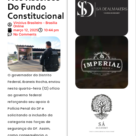
Do Fundo
Constitucional
Vinícius Brasileiro - Brasília
Online
março 12, 2025
10:44 pm
No Comments
O governador do Distrito
Federal, Ibaneis Rocha, enviou
nesta quarta-feira (12) ofício
ao governo federal
reforçando seu apoio à
Polícia Penal do DF e
solicitando a inclusão da
categoria nas forças de
segurança do DF. Assim,
como consequência, o