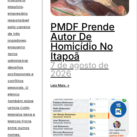
interpreta
Maurício,
empresário
responsável
PMDF Prende
pela carreira
Autor De
de três
jogadores,
Homicídio No
enquanto
Itapoã
tenta
administrar
7 de agosto de
desafios
2026
profissionais e
conflitos
Leia Mais. »
pessoais. O
elenco
também reúne
Leticia Colin,
Mariana Sena e
Marcos Frota,
entre outros
nomes.