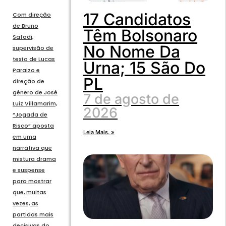
17 Candidatos
Com direção
de Bruno
Têm Bolsonaro
Safadi,
No Nome Da
supervisão de
texto de Lucas
Urna; 15 São Do
Paraizo e
PL
direção de
gênero de José
7 de agosto de
Luiz Villamarim,
2026
“Jogada de
Risco” aposta
Leia Mais. »
em uma
narrativa que
mistura drama
e suspense
para mostrar
que, muitas
vezes, as
partidas mais
decisivas do