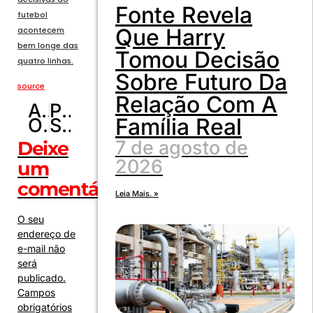
Fonte Revela
futebol
Que Harry
acontecem
bem longe das
Tomou Decisão
quatro linhas.
Sobre Futuro Da
source
Relação Com A
ANTERIOR
PRÓXIMO
Família Real
O signo de Câncer combina com quais profissões? Veja áreas em que ele tende a se destacar
Se Neymar estiver bem, pode entrar e fazer a diferença, diz Lula
7 de agosto de
Deixe
2026
um
comentário
Leia Mais. »
O seu
endereço de
e-mail não
será
publicado.
Campos
obrigatórios