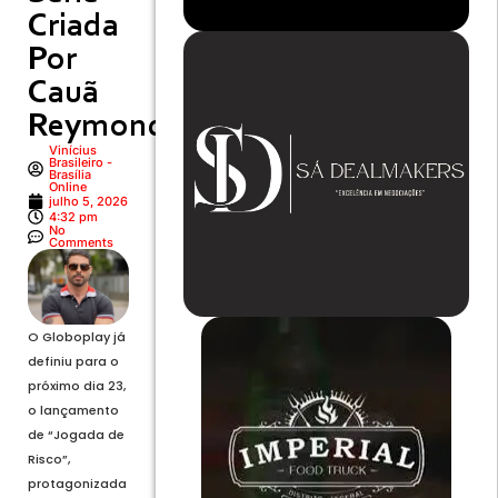
Criada
Por
Cauã
Reymond
Vinícius
Brasileiro -
Brasília
Online
julho 5, 2026
4:32 pm
No
Comments
O Globoplay já
definiu para o
próximo dia 23,
o lançamento
de “Jogada de
Risco”,
protagonizada