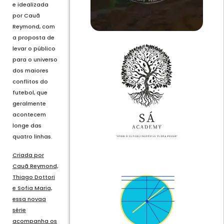
e idealizada
por Cauã
Reymond, com
a proposta de
levar o público
para o universo
dos maiores
conflitos do
futebol, que
geralmente
acontecem
longe das
quatro linhas.
Criada por
Cauã Reymond,
Thiago Dottori
e Sofia Maria,
essa novaa
série
acompanha os