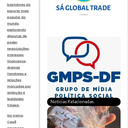
bastidores do
esporte mais
popular do
mundo,
explorando
disputas de
poder,
negociações,
interesses
financeiros,
dramas
familiares e
relações
marcadas por
ambição e
lealdades
Noticias Relacionadas.
frágeis.
Na trama,
Cauã