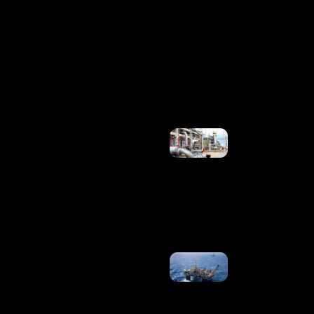
Futuro
Da
Relação
Com A
Família
Real
Ler
Mais
»
Venda
Compulsória
De Gás Não
Reduzirá
Preços, Diz
Diretor Da
Petrobras
Ler Mais
»
Vendas
Para A
China
Devem
Voltar Ao
Normal,