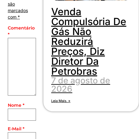
são
Venda
marcados
com
*
Compulsória De
Comentário
Gás Não
*
Reduzirá
Preços, Diz
Diretor Da
Petrobras
7 de agosto de
2026
Leia Mais. »
Nome
*
E-Mail
*