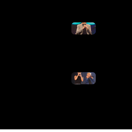
Ler Mais
»
Luís Roberto
Retorna Às
Transmissões
Na TV Globo
Após
Tratamento
Contra O
Câncer
Ler Mais »
Matheus,
Dupla De
Kauan, Se
Manifesta
Após
Decisão Da
Justiça Na
Disputa
Contra Ex-
Empresários
Ler Mais
»