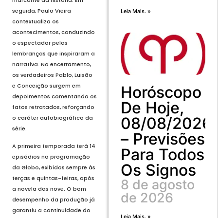
seguida, Paulo Vieira
Leia Mais. »
contextualiza os
acontecimentos, conduzindo
o espectador pelas
lembranças que inspiraram a
narrativa. No encerramento,
os verdadeiros Pablo, Luisão
e Conceição surgem em
Horóscopo
depoimentos comentando os
De Hoje,
fatos retratados, reforçando
o caráter autobiográfico da
08/08/2026
série.
– Previsões
A primeira temporada terá 14
Para Todos
episódios na programação
Os Signos
da Globo, exibidos sempre às
terças e quintas-feiras, após
8 de agosto
a novela das nove. O bom
de 2026
desempenho da produção já
garantiu a continuidade do
Leia Mais. »