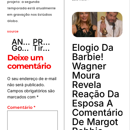
projeto: a segunda
temporada está atualmente
em gravação nos Estúdios
Globo.
source
ANTERIOR
PRÓXIMO
Elogio Da
Governo quita R$ 17,5 bi em emendas e supera mínimo obrigatório
Tiroteio deixa 1 morto em área de torcedores da Copa na Califórnia
Barbie!
Deixe um
Wagner
comentário
Moura
O seu endereço de e-mail
Revela
não será publicado.
Campos obrigatórios são
Reação Da
marcados com
*
Esposa A
Comentário
*
Comentário
De Margot