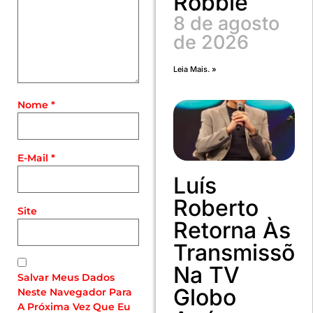
Robbie
8 de agosto
de 2026
Leia Mais. »
Nome
*
E-Mail
*
Luís
Roberto
Site
Retorna Às
Transmissõe
Na TV
Salvar Meus Dados
Globo
Neste Navegador Para
A Próxima Vez Que Eu