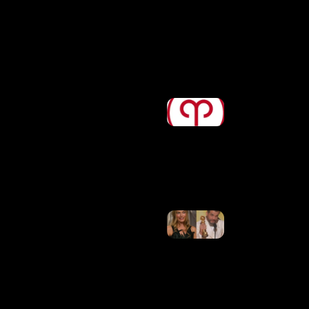
Vitalício
Assinado
Pelos
Pais
Ler
Mais »
Horóscopo
De Hoje,
08/08/2026
– Previsões
Para Todos
Os Signos
Ler Mais
»
Elogio Da
Barbie!
Wagner
Moura
Revela
Reação Da
Esposa A
Comentário
De Margot
Robbie