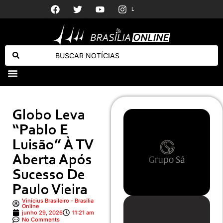
Luís Roberto retorna às transmissões na TV Globo após tratamento contra o câncer
Elogio da Barbie! Wagner Moura revela reação da esposa a comentário de Margot Robbie
Horóscopo
Globo Leva
“Pablo E
Luisão” À TV
Aberta Após
Sucesso De
Paulo Vieira
Vinícius Brasileiro - Brasília
Online
junho 29, 2026
11:21 am
No Comments