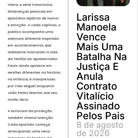
Vieira, a série transforma
lembranças pessoais em
Larissa
episódios repletos de humor
Manoela
e emoção. A cada capítulo, o
público acompanha uma
Vence
aventura diferente inspirada
Mais Uma
em acontecimentos que
realmente marcaram a vida
Batalha Na
da família do apresentador.
Justiça E
Paulo ainda aparece em
versões diferentes na história:
Anula
na infância, é interpretado
Contrato
por Yves Miguel, enquanto
Vitalício
João Pedro Martins vive seu
irmão, Neto.
Assinado
A estrutura da produção
Pelos Pais
também chama atenção.
8 de agosto
Cada episódio começa
de 2026
antecipando uma cena
marcante da história. Em