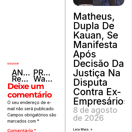
Matheus,
Dupla De
Kauan, Se
Manifesta
Após
Decisão Da
source
Justiça Na
ANTERIOR
PRÓXIMO
Rede Cultura Viva encerra 3ª TEIA/Fórum dos Pontos e Pontões de Cultura do DF com debates, plenária e celebração artística
Wadih quer proibir cancelamento de planos de saúde de idosos
Disputa
Deixe um
Contra Ex-
comentário
Empresários
O seu endereço de e-
8 de agosto
mail não será publicado.
Campos obrigatórios são
de 2026
marcados com
*
Leia Mais. »
Comentário
*