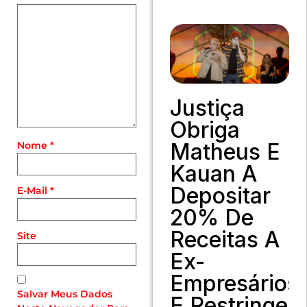
Justiça
Obriga
Matheus E
Nome
*
Kauan A
Depositar
E-Mail
*
20% De
Receitas A
Site
Ex-
Empresários
Salvar Meus Dados
E Restringe