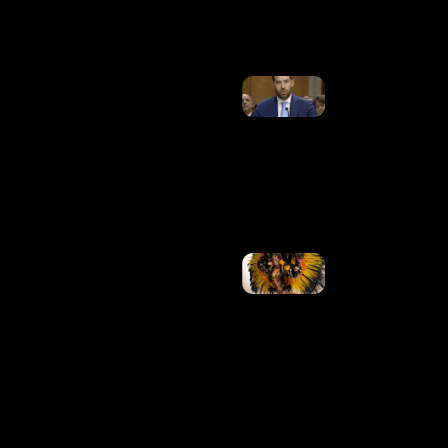
Ler
Mais »
Senado Dos
EUA Aprova
Indicação
De Trump
Para
Embaixador
No Brasil
Ler Mais
»
Tàmires
Assîs, Ex-
Fazenda,
Se
Apresenta
Como
Cunhã-
Poranga
No
Festival
De
Manaus
Ler