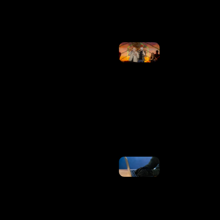
Ler Mais
»
Justiça
Obriga
Matheus E
Kauan A
Depositar
20% De
Receitas A
Ex-
Empresários
E Restringe
Avião
Ler Mais
»
Brasil
Registrou
34,5
Bilhões
De
Tentativas
De Golpes
Digitais
Em 1 Ano