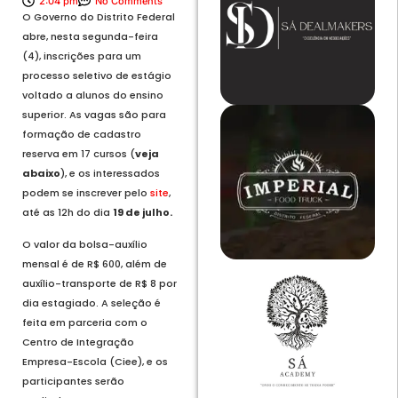
2:04 pm
No Comments
O Governo do Distrito Federal
abre, nesta segunda-feira
(4), inscrições para um
processo seletivo de estágio
voltado a alunos do ensino
superior. As vagas são para
formação de cadastro
reserva em 17 cursos (
veja
abaixo
), e os interessados
podem se inscrever pelo
site
,
até as 12h do dia
19 de julho.
O valor da bolsa-auxílio
mensal é de R$ 600, além de
auxílio-transporte de R$ 8 por
dia estagiado. A seleção é
feita em parceria com o
Centro de Integração
Empresa-Escola (Ciee), e os
participantes serão