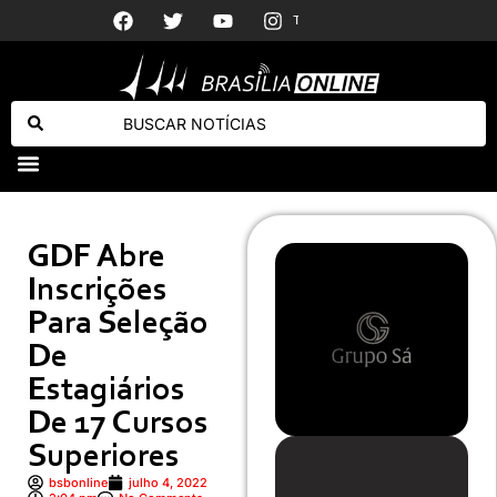
Tainá Militão cele
PMDF prende mulher por furto e resgata filhote vítima de maus-tratos no Cruzeiro
PCDF deflagra operação para desarticular grupo especializado no golpe do falso advogado
GDF Abre
Inscrições
Para Seleção
De
Estagiários
De 17 Cursos
Superiores
bsbonline
julho 4, 2022