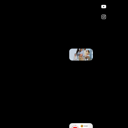
Tráfico
De
Drogas
No
Varjão
Ler
Mais
»
Tainá
Militão
Celebra
Avanço
Da
Gravidez
Após
Notícia
Sobre O
Bebê:
“Levei
Um
Susto”
Ler
Mais »
PMDF