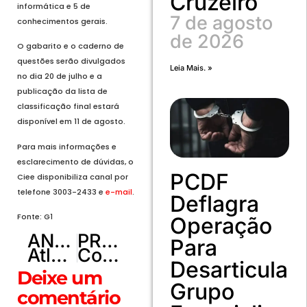
Cruzeiro
informática e 5 de
7 de agosto
conhecimentos gerais.
de 2026
O gabarito e o caderno de
questões serão divulgados
Leia Mais. »
no dia 20 de julho e a
publicação da lista de
classificação final estará
disponível em 11 de agosto.
Para mais informações e
esclarecimento de dúvidas, o
PCDF
Ciee disponibiliza canal por
telefone 3003-2433 e
e-mail
.
Deflagra
Fonte: G1
Operação
ANTERIOR
PRÓXIMO
Para
Atleta de Brazlândia passa em teste e pode jogar no Grêmio
Com redução do ICMS, gás de cozinha pode ter queda de R$ 3,34 no DF
Desarticular
Deixe um
Grupo
comentário