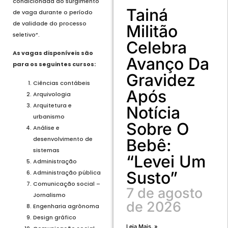
condicionada ao surgimento
Tainá
de vaga durante o período
de validade do processo
Militão
seletivo”.
Celebra
As vagas disponíveis são
Avanço Da
para os seguintes cursos:
Gravidez
Ciências contábeis
Após
Arquivologia
Arquitetura e
Notícia
urbanismo
Sobre O
Análise e
desenvolvimento de
Bebê:
sistemas
“Levei Um
Administração
Susto”
Administração pública
Comunicação social –
7 de agosto
Jornalismo
de 2026
Engenharia agrônoma
Design gráfico
Leia Mais. »