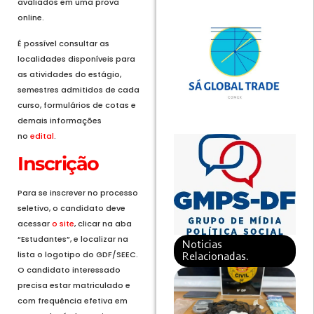
avaliados em uma prova
online.
É possível consultar as
localidades disponíveis para
as atividades do estágio,
semestres admitidos de cada
curso, formulários de cotas e
demais informações
no
edital
.
Inscrição
Para se inscrever no processo
seletivo, o candidato deve
acessar
o site
, clicar na aba
“Estudantes”, e localizar na
Noticias
lista o logotipo do GDF/SEEC.
Relacionadas.
O candidato interessado
precisa estar matriculado e
com frequência efetiva em