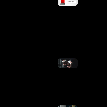
Prende
Mulher
Por
Furto E
Resgata
Filhote
Vítima
De
Maus-
Tratos
No
Cruzeiro
Ler
Mais »
PCDF
Deflagra
Operação
Para
Desarticular
Grupo
Especializado
No Golpe Do
Falso
Advogado
Ler Mais »
ECA: Nova