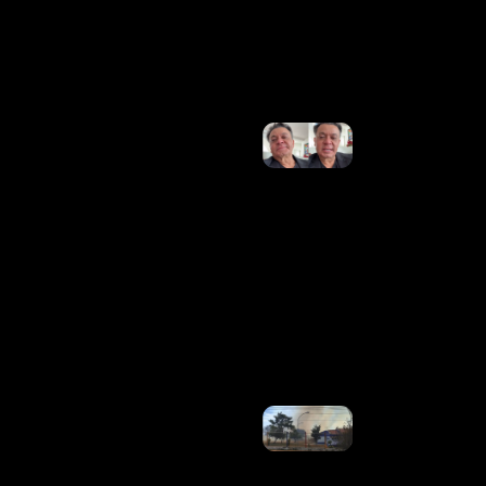
Quaquá
Ler
Mais
»
Em
Lágrimas,
Frank
Aguiar
Lamenta
Morte Do
Pai;
Cantor
Não
Chegou A
Tempo
Do
Velório
Ler
Mais »
Incêndio
Em
Vegetação
Leva À
Evacuação