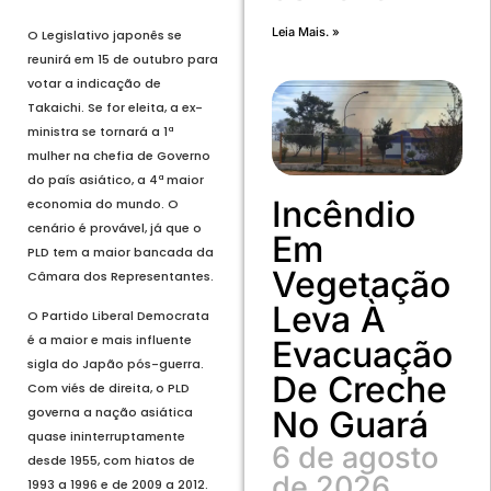
Leia Mais. »
O Legislativo japonês se
reunirá em 15 de outubro para
votar a indicação de
Takaichi. Se for eleita, a ex-
ministra se tornará a 1ª
mulher na chefia de Governo
do país asiático, a 4ª maior
Incêndio
economia do mundo. O
cenário é provável, já que o
Em
PLD tem a maior bancada da
Vegetação
Câmara dos Representantes.
Leva À
O Partido Liberal Democrata
é a maior e mais influente
Evacuação
sigla do Japão pós-guerra.
De Creche
Com viés de direita, o PLD
No Guará
governa a nação asiática
quase ininterruptamente
6 de agosto
desde 1955, com hiatos de
de 2026
1993 a 1996 e de 2009 a 2012.