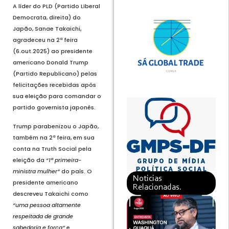
A líder do PLD (Partido Liberal
Democrata, direita) do
Japão, Sanae Takaichi,
agradeceu na 2ª feira
(6.out.2025) ao presidente
americano Donald Trump
(Partido Republicano) pelas
felicitações recebidas após
sua eleição para comandar o
partido governista japonês.
Trump parabenizou o Japão,
também na 2ª feira, em sua
conta na Truth Social pela
eleição da
“1ª primeira-
ministra mulher”
do país. O
Noticias
presidente americano
Relacionadas.
descreveu Takaichi como
“uma pessoa altamente
respeitada de grande
sabedoria e força”
e