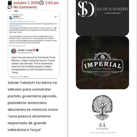
outubro 7, 2025
2:03 pm
No Comments
Sanae Takaichi foi eleita no
sábado para comandar
partido governista japonês;
presidente americano
descreveu ex-ministra como
“uma pessoa altamente
respeitada de grande
sabedoria e força”