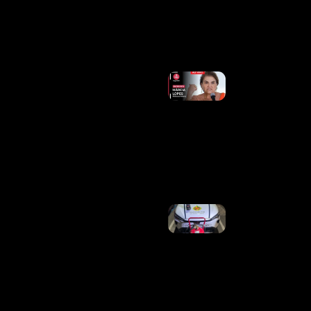
De Creche
No Guará
Ler
Mais »
Governo
Lula Vê
Resistência
De Big
Techs A
Novas
Regras
Digitais
Ler Mais
»
PMDF
Intensifica
Combate
Aos Crimes
Patrimoniais
E Prende
Criminosos
Reincidentes
Em Duas
Ações
Distintas Na