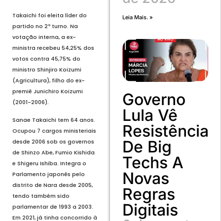
Takaichi foi eleita líder do
Leia Mais. »
partido no 2º turno. Na
votação interna, a ex-
ministra recebeu 54,25% dos
votos contra 45,75% do
ministro Shinjiro Koizumi
(Agricultura), filho do ex-
premiê Junichiro Koizumi
Governo
(2001-2006).
Lula Vê
Sanae Takaichi tem 64 anos.
Resistência
Ocupou 7 cargos ministeriais
De Big
desde 2006 sob os governos
de Shinzo Abe, Fumio Kishida
Techs A
e Shigeru Ishiba. Integra o
Novas
Parlamento japonês pelo
distrito de Nara desde 2005,
Regras
tendo também sido
Digitais
parlamentar de 1993 a 2003.
Em 2021, já tinha concorrido à