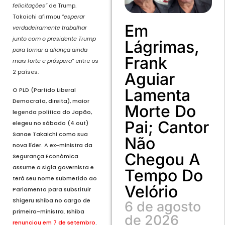
felicitações”
de Trump.
Takaichi afirmou
“esperar
Em
verdadeiramente trabalhar
junto com o presidente Trump
Lágrimas,
para tornar a aliança ainda
Frank
mais forte e próspera”
entre os
2 países.
Aguiar
Lamenta
O PLD (Partido Liberal
Democrata, direita), maior
Morte Do
legenda política do Japão,
Pai; Cantor
elegeu no sábado (4.out)
Sanae Takaichi como sua
Não
nova líder. A ex-ministra da
Chegou A
Segurança Econômica
assume a sigla governista e
Tempo Do
terá seu nome submetido ao
Velório
Parlamento para substituir
Shigeru Ishiba no cargo de
6 de agosto
primeira-ministra. Ishiba
de 2026
renunciou em 7 de setembro
.