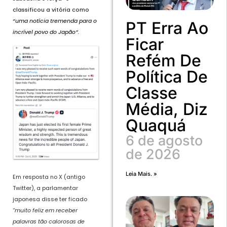
classificou a vitória como
“uma notícia tremenda para o
PT Erra Ao
incrível povo do Japão”.
Ficar
Refém De
Política De
Classe
Média, Diz
Quaquá
6 de agosto
de 2026
Leia Mais. »
Em resposta no X (antigo
Twitter), a parlamentar
japonesa disse ter ficado
“muito feliz em receber
palavras tão calorosas de