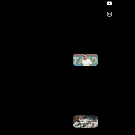
Contrato
Semana
Que
Vem;
Estreia
Será Em
Barretos
Ler
Mais »
Novo
Programa
De Leo
Dias Na
Band Vai
Começar
Com Belo
E Patrícia
Abravanel
Ler
Mais »
Globoplay
Investe
Em
Apuração
E Revisita