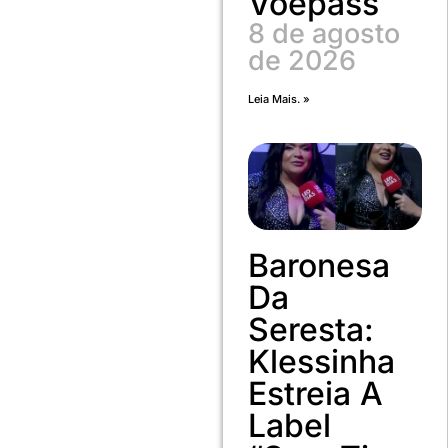
Voepass
8 de agosto
de 2026
Leia Mais. »
Baronesa
Da
Seresta:
Klessinha
Estreia A
Label