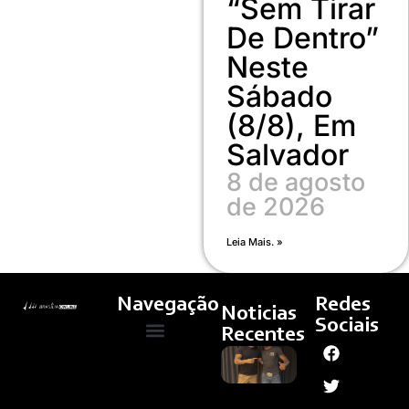
“Sem Tirar
De Dentro”
Neste
Sábado
(8/8), Em
Salvador
8 de agosto
de 2026
Leia Mais. »
Navegação
Redes
Noticias
Sociais
Recentes
Jeninho
Quem Somos
Cultura E Arte
Curso – Concursos E Emprego
E
Gusttavo
Lima
Assinam