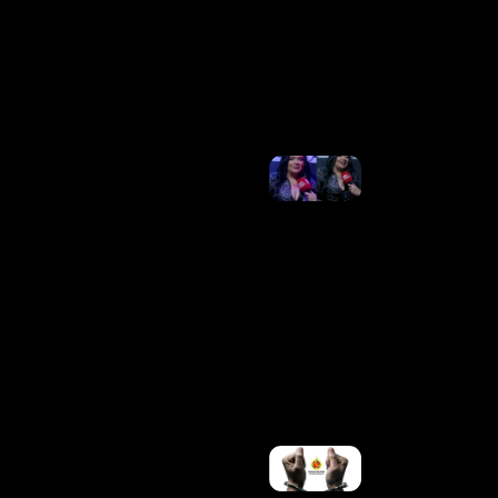
Tragédia
Do Voo
2283 Da
Voepass
Ler
Mais »
Baronesa
Da
Seresta:
Klessinha
Estreia A
Label
“Sem
Tirar De
Dentro”
Neste
Sábado
(8/8), Em
Salvador
Ler
Mais »
PMDF
PRENDE
QUATRO