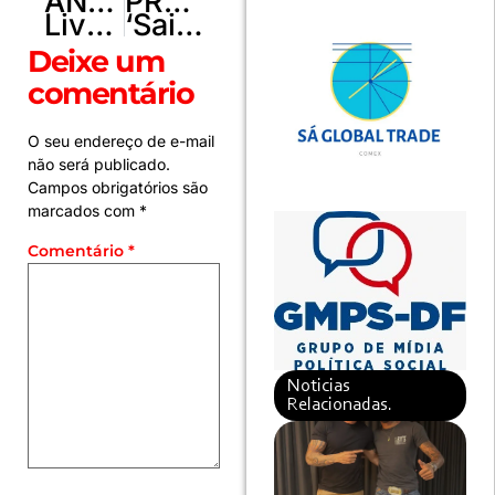
ANTERIOR
PRÓXIMO
Livre de condenação, José Gomes tentará vaga de Deputado Federal
‘Saidão’ de Páscoa beneficia 1.833 presos no DF
Deixe um
comentário
O seu endereço de e-mail
não será publicado.
Campos obrigatórios são
marcados com
*
Comentário
*
Noticias
Relacionadas.