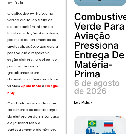
e-Título
Combustível
O aplicativo e-Título, uma
versão digital do título de
Verde Para
eleitor, também informa o
Aviação
local de votação. Além disso,
por meio de ferramentas de
Pressiona
geolocalização, o
app
guia a
Entrega De
pessoa até a respectiva
seção eleitoral. O aplicativo
Matéria-
pode ser baixado
Prima
gratuitamente em
dispositivos móveis, nas lojas
6 de agosto
virtuais
Apple Store
e
Google
de 2026
Play
.
Leia Mais. »
O e-Título serve ainda como
documento de identificação
da eleitora ou do eleitor caso
ele já tenha feito o
cadastramento biométrico.