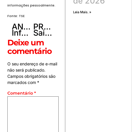
de 2026
informações pessoalmente.
Leia Mais. »
Fonte: TSE
ANTERIOR
PRÓXIMO
Inforno Burger e Grano & Oliva Pizzeria expandem suas operações
Saidão – Presos serão liberados nesta sexta-feira (30)
Deixe um
comentário
O seu endereço de e-mail
não será publicado.
Campos obrigatórios são
marcados com
*
Comentário
*