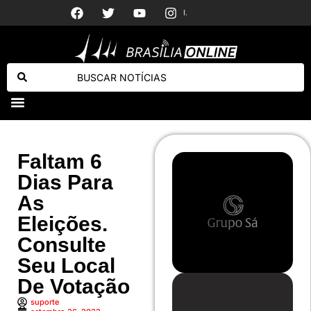
Importadoras dize
Presidente do Irã diz que contato com líder supremo é “muito difícil”
Cristiano Ronaldo surpreende ao reagir a post de Márcia Goldschmidt sobre Georgina
Faltam 6
Dias Para
As
Eleições.
Consulte
Seu Local
De Votação
suporte