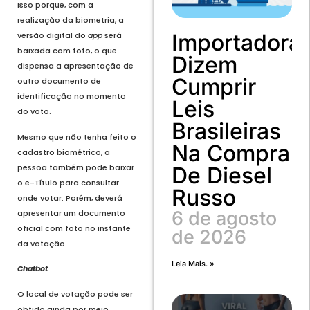
Isso porque, com a
realização da biometria, a
Importadora
versão digital do
app
será
baixada com foto, o que
Dizem
dispensa a apresentação de
Cumprir
outro documento de
identificação no momento
Leis
do voto.
Brasileiras
Mesmo que não tenha feito o
Na Compra
cadastro biométrico, a
pessoa também pode baixar
De Diesel
o e-Título para consultar
Russo
onde votar. Porém, deverá
6 de agosto
apresentar um documento
oficial com foto no instante
de 2026
da votação.
Leia Mais. »
Chatbot
O local de votação pode ser
obtido ainda por meio