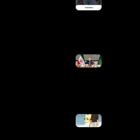
Ronaldo
Surpreende
Ao Reagir A
Post De
Márcia
Goldschmidt
Sobre
Georgina
Ler Mais »
Presidente
Do Irã Diz
Que
Contato
Com Líder
Supremo
É “muito
Difícil”
Ler Mais
»
Adeus, São
Conrado:
Bruna
Marquezine
Está De
Mudança