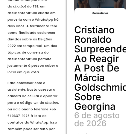
do
chatbot
do TSE, um
assistente virtual criado em
parceria com o WhatsApp há
dois anos. A ferramenta tem
Cristiano
como finalidade esclarecer
Ronaldo
dúvidas sobre as Eleições
Surpreende
2022 em tempo real. Um dos
tópicos de conversa do
Ao Reagir
assistente virtual permite
A Post De
justamente à pessoa saber o
local em que vota.
Márcia
Para conversar com o
Goldschmidt
assistente, basta acessar a
Sobre
câmera do celular e apontar
para o código QR do
chatbot
,
Georgina
ou adicionar o telefone +55
6 de agosto
61 9637-1078 à lista de
de 2026
contatos do WhatsApp. Isso
também pode ser feito por