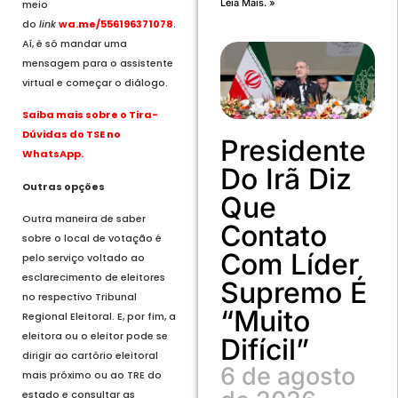
Leia Mais. »
meio
do
link
wa.me/556196371078
.
Aí, é só mandar uma
mensagem para o assistente
virtual e começar o diálogo.
Saiba mais sobre o Tira-
Dúvidas do TSE no
Presidente
WhatsApp.
Do Irã Diz
Outras opções
Que
Outra maneira de saber
Contato
sobre o local de votação é
Com Líder
pelo serviço voltado ao
esclarecimento de eleitores
Supremo É
no respectivo Tribunal
“muito
Regional Eleitoral. E, por fim, a
eleitora ou o eleitor pode se
Difícil”
dirigir ao cartório eleitoral
6 de agosto
mais próximo ou ao TRE do
estado e consultar as