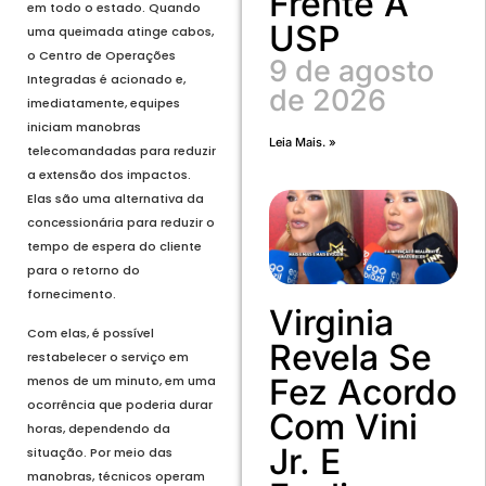
Frente À
em todo o estado. Quando
USP
uma queimada atinge cabos,
o Centro de Operações
9 de agosto
Integradas é acionado e,
de 2026
imediatamente, equipes
iniciam manobras
Leia Mais. »
telecomandadas para reduzir
a extensão dos impactos.
Elas são uma alternativa da
concessionária para reduzir o
tempo de espera do cliente
para o retorno do
fornecimento.
Virginia
Com elas, é possível
Revela Se
restabelecer o serviço em
Fez Acordo
menos de um minuto, em uma
ocorrência que poderia durar
Com Vini
horas, dependendo da
Jr. E
situação. Por meio das
manobras, técnicos operam