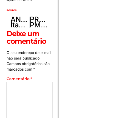
Equatorial Goiás
source
ANTERIOR
PRÓXIMO
Itamaraty diz que comitiva brasileira ainda não recebeu vistos para ONU
PMDF prende indivíduo e recupera em Ceilândia veículo furtado durante a festa do morango
Deixe um
comentário
O seu endereço de e-mail
não será publicado.
Campos obrigatórios são
marcados com
*
Comentário
*