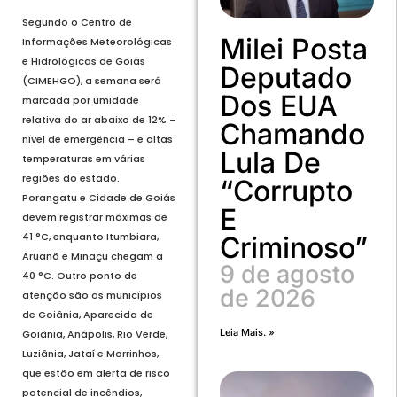
Segundo o Centro de
Milei Posta
Informações Meteorológicas
e Hidrológicas de Goiás
Deputado
(CIMEHGO), a semana será
Dos EUA
marcada por umidade
relativa do ar abaixo de 12% –
Chamando
nível de emergência – e altas
Lula De
temperaturas em várias
regiões do estado.
“corrupto
Porangatu e Cidade de Goiás
E
devem registrar máximas de
41 °C, enquanto Itumbiara,
Criminoso”
Aruanã e Minaçu chegam a
9 de agosto
40 °C. Outro ponto de
de 2026
atenção são os municípios
de Goiânia, Aparecida de
Leia Mais. »
Goiânia, Anápolis, Rio Verde,
Luziânia, Jataí e Morrinhos,
que estão em alerta de risco
potencial de incêndios,