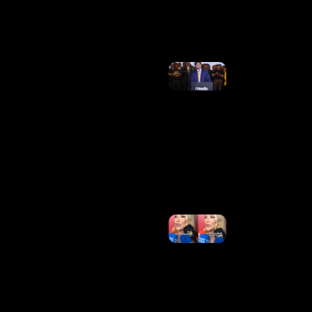
Energia
Ler Mais
»
Renan
Santos
Diz
Sofrer
Ameaças
Após
Anunciar
Ato Em
Frente À
USP
Ler
Mais »
Virginia Revela
Se Fez Acordo
Com Vini Jr. E
Explica
Mudança De
Comportament
Ler Mais »