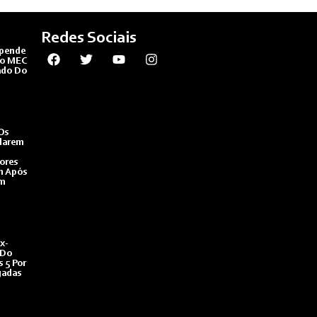
Redes Sociais
spende
Do MEC
ado Do
Os
darem
dores
m Após
em
Ex-
 Do
 5 Por
gadas