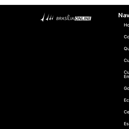
Nav
H
Co
Q
Cu
Cu
E
Go
Ec
Ce
Es