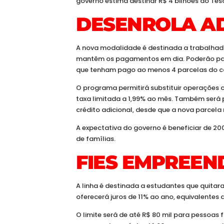
governo estima destinar R$ 4 bilhões do Teso
DESENROLA A
A nova modalidade é destinada a trabalhad
mantêm os pagamentos em dia. Poderão part
que tenham pago ao menos 4 parcelas do co
O programa permitirá substituir operações
taxa limitada a 1,99% ao mês. Também será 
crédito adicional, desde que a nova parcela
A expectativa do governo é beneficiar de 200
de famílias.
FIES EMPREE
A linha é destinada a estudantes que quita
oferecerá juros de 11% ao ano, equivalentes 
O limite será de até R$ 80 mil para pessoas f