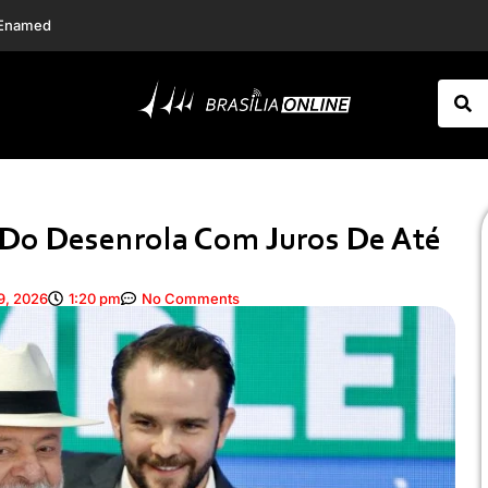
 ligadas à Contag
z Quaquá
Do Desenrola Com Juros De Até
9, 2026
1:20 pm
No Comments