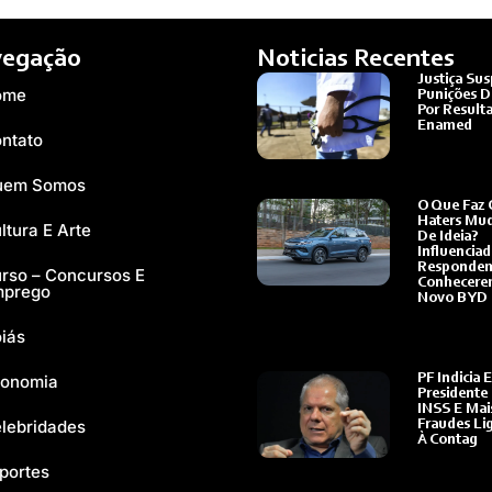
egação
Noticias Recentes
Justiça Su
ome
Punições 
Por Result
Enamed
ntato
Ler Mais »
uem Somos
O Que Faz 
Haters Mu
ltura E Arte
De Ideia?
Influencia
Responde
rso – Concursos E
Conhecer
mprego
Novo BYD
Ler Mais »
iás
onomia
PF Indicia 
Presidente
INSS E Mais
lebridades
Fraudes Li
À Contag
Ler Mais »
portes