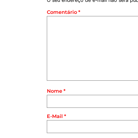
O seu endereço de e-mail não será pub
Comentário
*
Nome
*
E-Mail
*