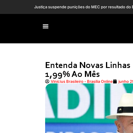
O que faz os haters
PF indicia ex-presidente do INSS e mais 5 por fraudes
PT erra ao ficar refém de política de classe média, di
Entenda Novas Linhas 
1,99% Ao Mês
Vinícius Brasileiro - Brasília Online
junho 2