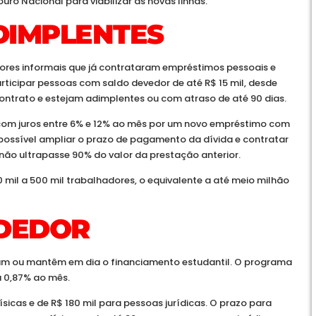
uro Nacional para viabilizar as novas linhas.
DIMPLENTES
ores informais que já contrataram empréstimos pessoais e
icipar pessoas com saldo devedor de até R$ 15 mil, desde
ntrato e estejam adimplentes ou com atraso de até 90 dias.
 com juros entre 6% e 12% ao mês por um novo empréstimo com
possível ampliar o prazo de pagamento da dívida e contratar
 não ultrapasse 90% do valor da prestação anterior.
 mil a 500 mil trabalhadores, o equivalente a até meio milhão
NDEDOR
ram ou mantêm em dia o financiamento estudantil. O programa
a 0,87% ao mês.
ísicas e de R$ 180 mil para pessoas jurídicas. O prazo para