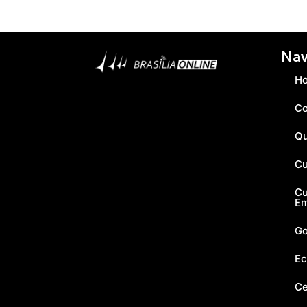
Nav
H
Co
Q
Cu
Cu
E
Go
Ec
Ce