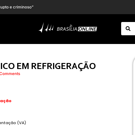
m frente à USP
Virginia revela se fez acordo com Vini Jr. e explica mudança de comportamento
ICO EM REFRIGERAÇÃO
 Comments
ração
mentação (VA)