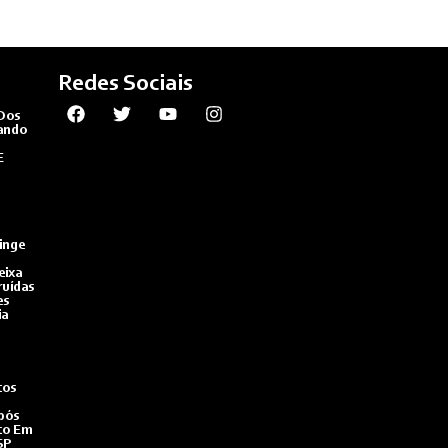
Redes Sociais
Dos
ando
E
inge
eixa
ruídas
es
ia
tos
pós
to Em
SP