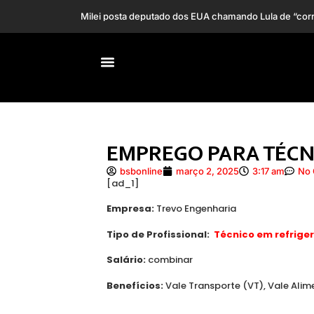
Tornado atinge
Renan Santos diz sofrer ameaças após anunciar ato e
EMPREGO PARA TÉCN
bsbonline
março 2, 2025
3:17 am
No
[ad_1]
Empresa:
Trevo Engenharia
Tipo de Profissional:
Técnico em refrige
Salário:
combinar
Benefícios:
Vale Transporte (VT), Vale Ali