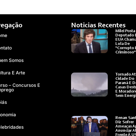
egação
Noticias Recentes
Milei Posta
ome
Deputado 
EUA Cham
Lula De
ntato
“corrupto 
Criminoso”
Ler Mais »
uem Somos
ltura E Arte
Tornado At
Cidade Do
Paraná E D
rso – Concursos E
Casas Dest
mprego
E Morador
Sem Energ
iás
Ler Mais »
onomia
Renan San
Diz Sofrer
lebridades
Ameaças A
Anunciar A
Frente À U