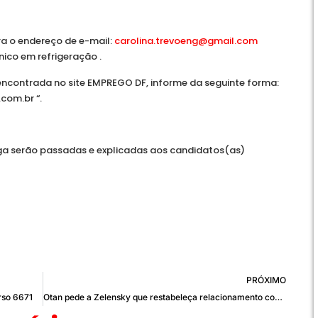
ra o endereço de e-mail:
carolina.trevoeng@gmail.com
ico em refrigeração .
 encontrada no site EMPREGO DF, informe da seguinte forma:
com.br “.
a serão passadas e explicadas aos candidatos(as)
PRÓXIMO
rso 6671
Otan pede a Zelensky que restabeleça relacionamento com Trump