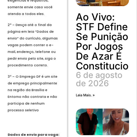
exigências e requisitos,
somente envie caso você
Ao Vivo:
atenda a todos eles.
STF Define
2º – Desça até o final da
página em leia “Dados de
Se Punição
envio” do currículo, algumas
Por Jogos
vagas podem conter o e-
mail, endereço, telefone ou
De Azar É
pedir envio pelo site, siga o
Constitucion
procedimento correto.
6 de agosto
3º – O Emprego DF é um site
de 2026
de emprego principalmente
na região da Brasília e
Leia Mais. »
Entorno não contrata e não
participa de nenhum
processo seletivo
Dados de envio para vaga: