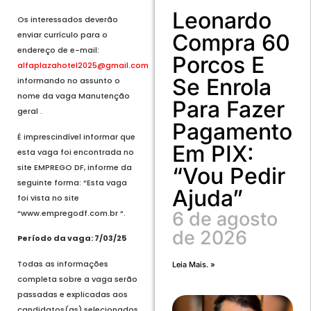
Leonardo
Os interessados deverão
Compra 60
enviar currículo para o
endereço de e-mail:
Porcos E
alfaplazahotel2025@gmail.com
Se Enrola
informando no assunto o
nome da vaga Manutenção
Para Fazer
geral .
Pagamento
É imprescindível informar que
Em PIX:
esta vaga foi encontrada no
site EMPREGO DF, informe da
“Vou Pedir
seguinte forma: “Esta vaga
Ajuda”
foi vista no site
“www.empregodf.com.br “.
6 de agosto
de 2026
Período da vaga: 7/03/25
Todas as informações
Leia Mais. »
completa sobre a vaga serão
passadas e explicadas aos
candidatos(as) selecionados