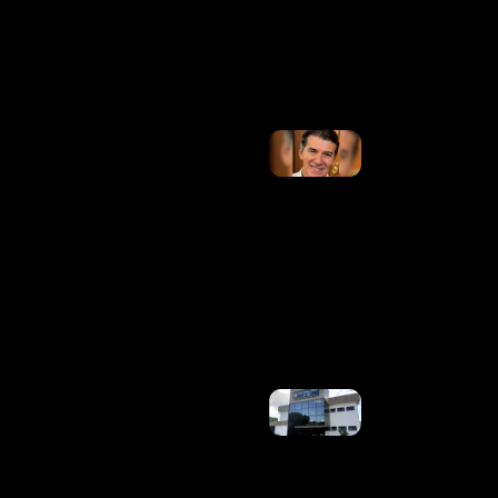
Em PIX:
“Vou Pedir
Ajuda”
Ler Mais
»
PSB
Indica
Jarbas
Soares
Para
Vice Na
Chapa
De
Patrus
Ananias
Em MG
Ler
Mais »
Homem É
Preso Em
Flagrante
Após
Atacar
Criança
Que Saía