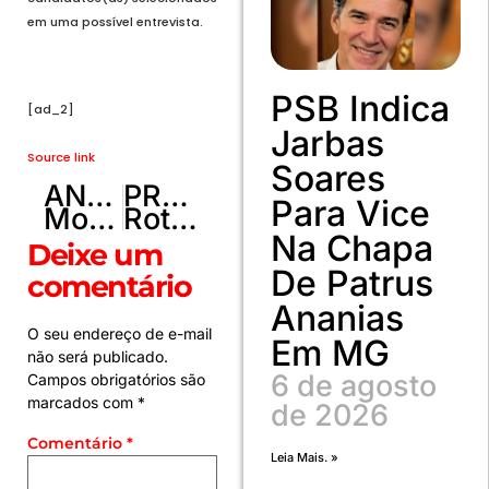
em uma possível entrevista.
PSB Indica
[ad_2]
Jarbas
Source link
Soares
ANTERIOR
PRÓXIMO
Para Vice
Monitoramento com drones reforça a segurança do Carnaval no DF
Rotary Club de Brasília completa 67 anos
Na Chapa
Deixe um
De Patrus
comentário
Ananias
O seu endereço de e-mail
Em MG
não será publicado.
6 de agosto
Campos obrigatórios são
marcados com
*
de 2026
Comentário
*
Leia Mais. »