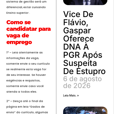
sistema de gestão será um
diferencial, estar cursando
Vice De
Ensino superior .
Flávio,
Como se
Gaspar
candidatar para
vaga de
Oferece
emprego
DNA À
PGR Após
1º – Leia atentamente as
informações da vaga,
Suspeita
somente envie o seu currículo
De Estupro
se realmente esta vaga for
de seu interesse. Se houver
6 de agosto
exigências e requisitos,
de 2026
somente envie caso você
atenda a todos eles.
Leia Mais. »
2º – Desça até o final da
página em leia “Dados de
envio” do currículo, algumas