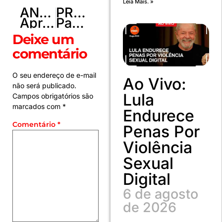
Leia Mais. »
ANTERIOR
PRÓXIMO
Apresentador do Oscar é criticado por piada com “Ainda Estou Aqui”
Papa “dormiu bem toda a noite”, diz o Vaticano
Deixe um
comentário
O seu endereço de e-mail
Ao Vivo:
não será publicado.
Lula
Campos obrigatórios são
marcados com
*
Endurece
Comentário
*
Penas Por
Violência
Sexual
Digital
6 de agosto
de 2026