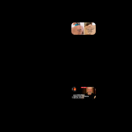
Mais
»
10 Anos?
Juju
Salimeni
Esclarece
“demora”
Para
Terminar
De
Remover
Tatuagem
Ler
Mais »
Ao Vivo:
Lula
Endurece
Penas
Por
Violência
Sexual
Digital
Ler
Mais »