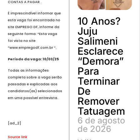
CONTAS A PAGAR .
É imprescindível informar que
10 Anos?
esta vaga foi encontrada no
site EMPREGO DF, informe da
Juju
seguinte forma: “Esta vaga
Salimeni
foi vista no site
Esclarece
“www.empregodf.com.br “.
“demora”
Período da vaga: 10/03/25
Para
Todas as informações
completa sobre a vaga serão
Terminar
passadas e explicadas aos
De
candidatos(as) selecionados
Remover
em uma possível entrevista.
Tatuagem
6 de agosto
[ad_2]
de 2026
Source link