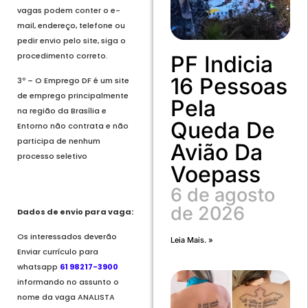
vagas podem conter o e-
mail, endereço, telefone ou
pedir envio pelo site, siga o
procedimento correto.
PF Indicia
16 Pessoas
3º – O Emprego DF é um site
de emprego principalmente
Pela
na região da Brasília e
Queda De
Entorno não contrata e não
participa de nenhum
Avião Da
processo seletivo
Voepass
6 de agosto
de 2026
Dados de envio para vaga:
Os interessados deverão
Leia Mais. »
Enviar currículo para
whatsapp
61 98217-3900
informando no assunto o
nome da vaga ANALISTA