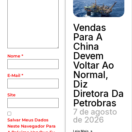
Vendas
Para A
China
Devem
Nome
*
Voltar Ao
Normal,
E-Mail
*
Diz
Diretora Da
Site
Petrobras
7 de agosto
de 2026
Salvar Meus Dados
Neste Navegador Para
Leia Mais. »