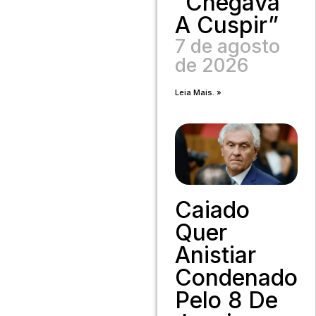
“Chegava
A Cuspir”
7 de agosto
de 2026
Leia Mais. »
Caiado
Quer
Anistiar
Condenados
Pelo 8 De