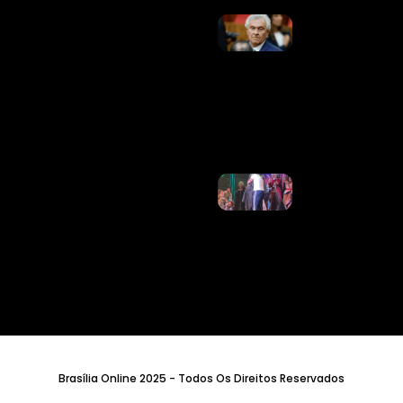
Caiado Quer
Anistiar
Condenados
Pelo 8 De
Janeiro:
“Pacificar O
País”
Ler Mais
»
Atriz Do
Musical
“Wicked”
No Brasil,
Myra Ruiz
É Pedida
Em
Casamento
No Palco
Ler Mais
»
Brasília Online 2025 - Todos Os Direitos Reservados