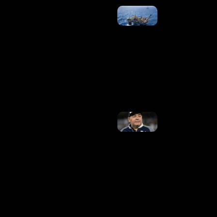
Vendas
Para A
China
Devem
Voltar Ao
Normal,
Diz
Diretora
Da
Petrobras
Ler
Mais »
Cuidador
Expõe
Conflitos
De
Maradona
Com
Médico
Antes De
Morrer:
“Chegava
A Cuspir”
Ler
Mais »