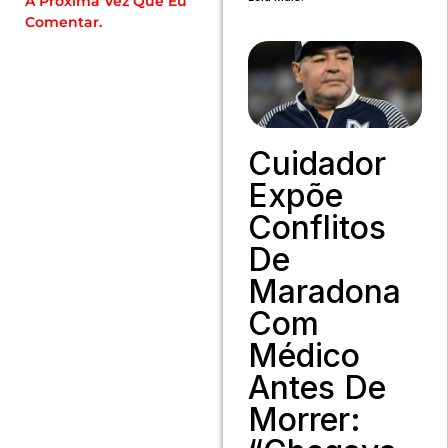
A Próxima Vez Que Eu
Comentar.
Cuidador
Expõe
Conflitos
De
Maradona
Com
Médico
Antes De
Morrer: