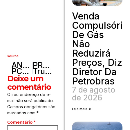
Venda
Compulsória
De Gás
Não
Reduzirá
source
Preços, Diz
ANTERIOR
PRÓXIMO
Diretor Da
PCDF prende em flagrante dupla que cometia furtos em grandes centros comerciais
Trump reitera que Powell precisa cortar juros ‘agora’ e de forma mais agressiva
Deixe um
Petrobras
comentário
7 de agosto
O seu endereço de e-
de 2026
mail não será publicado.
Campos obrigatórios são
Leia Mais. »
marcados com
*
Comentário
*