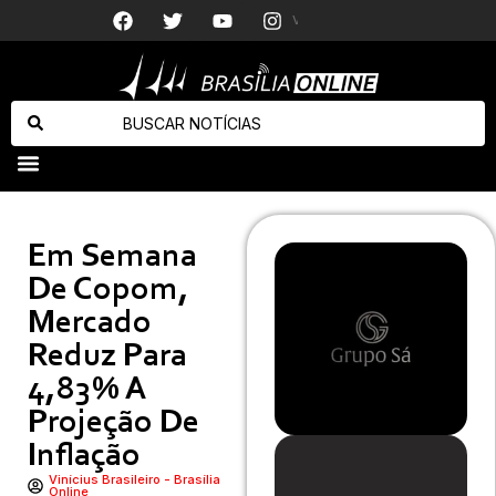
Vendas para
Cuidador expõe conflitos de Maradona com médico antes de morrer: “Chegava a cuspir”
Caiado quer anistiar condenados pelo 8 de Janeiro: “Pacificar o país”
Em Semana
De Copom,
Mercado
Reduz Para
4,83% A
Projeção De
Inflação
Vinícius Brasileiro - Brasília
Online