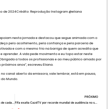
ho de 2024
Crédito: Reprodução Instagram @eliana
 apoiam nesta jornada e destacou que segue animada com o
adeço pelo acolhimento, pela confiança e pela parceria de
 motivada e com o mesmo frio na barriga de quem acredita que
e aprender. A vida pede movimento e eu topo estar neste
 Obrigada a todos os profissionais e ao meu público amado por
 próximos anos”, escreveu Eliana.
o canal aberto da emissora, vale lembrar, está em pausa,
 do Mundo.
PRÓXIMO
Senador, deputado e presidente: quais as funções de cada um
Fifa exalta CazéTV por recorde mundial de audiência no streaming