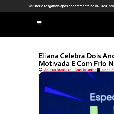
Morre Clodd Dias,
Ciclone bomba: alertas pedem antecipação do fim do 
Eliana Celebra Dois An
Motivada E Com Frio N
Vinícius Brasileiro - Brasília Online
junho 2