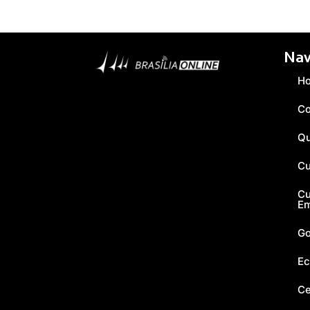
Nav
H
Co
Q
Cu
Cu
E
Go
Ec
Ce