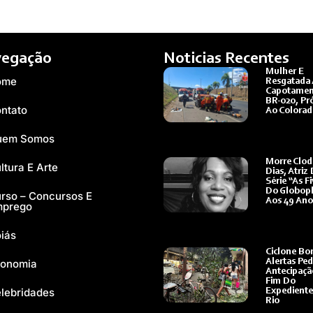
egação
Noticias Recentes
Mulher É
ome
Resgatada
Capotamen
BR-020, Pr
ntato
Ao Colora
Ler Mais »
uem Somos
Morre Clo
ltura E Arte
Dias, Atriz
Série “As Fi
Do Globopl
rso – Concursos E
Aos 49 Ano
mprego
Ler Mais »
iás
Ciclone Bo
onomia
Alertas Pe
Antecipaçã
Fim Do
lebridades
Expedient
Rio