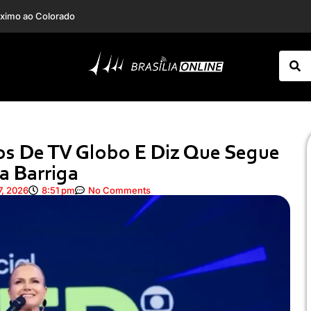
expediente no Rio
Incêndio em clínica mobiliza Corpo de Bombeiros e assusta moradores em Planaltina
os De TV Globo E Diz Que Segue
a Barriga
7, 2026
8:51 pm
No Comments