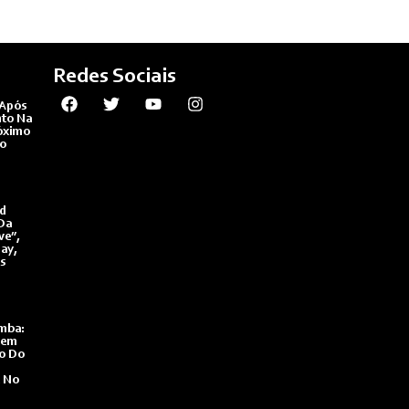
Redes Sociais
 Após
to Na
óximo
do
dd
 Da
ve”,
ay,
s
mba:
dem
o Do
e No