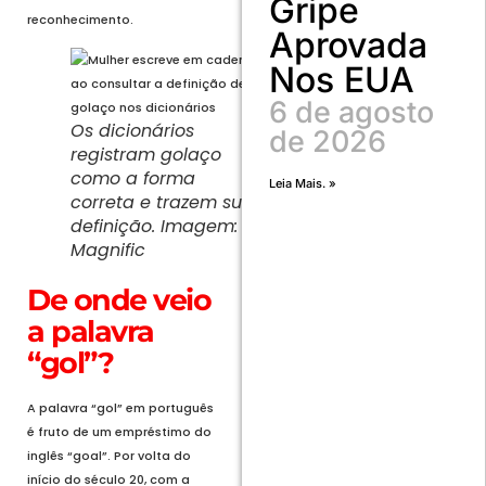
Gripe
reconhecimento.
Aprovada
Nos EUA
6 de agosto
Os dicionários
de 2026
registram golaço
como a forma
Leia Mais. »
correta e trazem sua
definição. Imagem:
Magnific
De onde veio
a palavra
“gol”?
A palavra “gol” em português
é fruto de um empréstimo do
inglês “goal”. Por volta do
início do século 20, com a