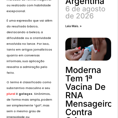
Argentina
ou realizado com habilidade
6 de agosto
excepcional.
de 2026
É uma expressão que vai além
Leia Mais. »
do resultado básico,
destacando a beleza, a
dificuldade ou a criatividade
envolvida no lance. Por isso,
tanto em artigos jornalísticos
quanto em conversas
informais, sua aplicação
Moderna
ressalta a admiração pelo
feito.
Tem 1ª
O termo é classificado como
Vacina De
substantivo masculino e seu
RNA
plural
é
golaços
. Sinônimos,
de forma mais ampla, podem
Mensageiro
ser simplesmente “gol”, mas
Contra
sem o mesmo grau de
intensidade ou