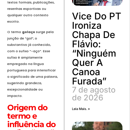
textos formais, publicações,
resenhas esportivas ou
Vice Do PT
qualquer outro contexto
escrito.
Ironiza
Chapa De
O termo
golaço
surge pela
junção de “gol”, o
Flávio:
substantivo já conhecido,
“Ninguém
com o sufixo “-aço”. Esse
sufixo é amplamente
Quer A
empregado na língua
Canoa
portuguesa para intensificar
o significado de uma palavra,
Furada”
sugerindo grandeza,
7 de agosto
excepcionalidade ou
de 2026
impacto.
Origem do
Leia Mais. »
termo e
influência do