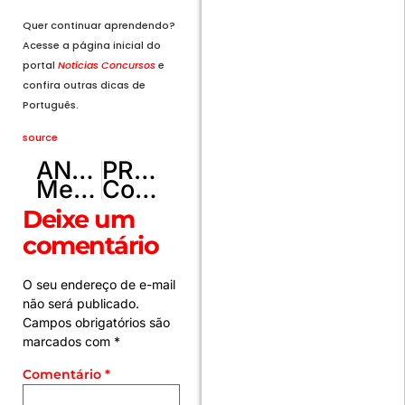
Quer continuar aprendendo?
Acesse a página inicial do
portal
Notícias Concursos
e
confira outras dicas de
Português.
source
ANTERIOR
PRÓXIMO
Meia Lucas Paquetá desabafa após lesão na seleção durante Copa: ‘Já vivi isso antes’
Copa 2026: melhores momentos de México 2 x 0 Equador
Deixe um
comentário
O seu endereço de e-mail
não será publicado.
Campos obrigatórios são
marcados com
*
Comentário
*