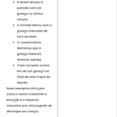
O Brasil venceu a
partida com um
golaço no último
minuto.
A torcida vibrou com o
golaço marcado de
fora da área.
O comentarista
destacou que o
golaço merecia
diversos replays.
Todo torcedor sonha
em ver um golaço na
final de uma Copa do
Mundo.
Esses exemplos reforçam
como o termo transmite a
emoção e o impacto
causados por uma jogada de
destaque em campo.