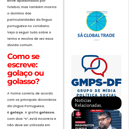
entre apaixonados por
futebol, mas também mostra
o domínio das
particularidades da língua
portuguesa no cotidiano.
Veja a seguir tudo sobre o
termo e resolva de vez essa
dúvida comum.
Como se
escreve:
golaço ou
golasso?
A forma correta, de acordo
com os principais dicionários
Noticias
Relacionadas.
da Língua Portuguesa,
é
golaço
. A grafia
golasso
,
com dois “s”, está incorreta e
não deve ser utilizada em