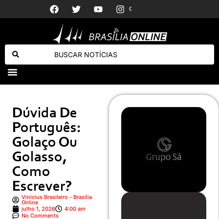
Governo Lula articula rede contra violência com Paraguai e Argentina
Moderna tem 1ª vacina de RNA mensageiro contra gripe aprovada nos EUA
Dúvida De
Português:
Golaço Ou
Golasso,
Como
Escrever?
Vinícius Brasileiro - Brasília
Online
julho 1, 2026
4:00 am
No Comments