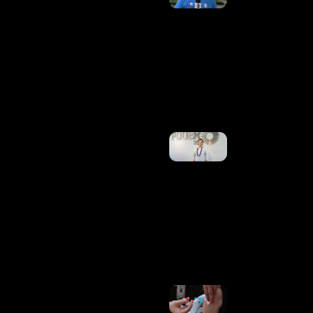
Na Copa,
Alex
Escobar É
Submetido
A Cirurgia
Para
Retirada
De Tumor
Ler Mais
»
Governo
Lula
Articula
Rede
Contra
Violência
Com
Paraguai
E
Argentina
Ler
Mais »
Moderna
Tem 1ª
Vacina De