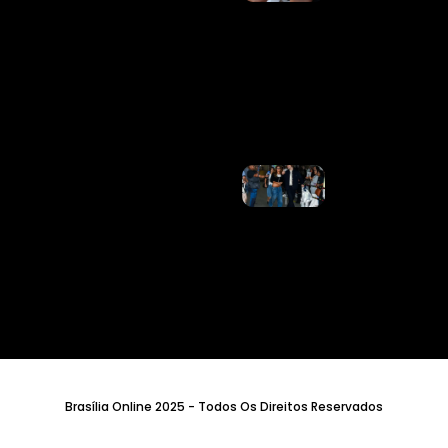
RNA
Mensageiro
Contra
Gripe
Aprovada
Nos EUA
Ler Mais
»
Após
Temporada
Histórica,
Lucas
Pinheiro
Compartilha
Momentos
De Férias
Com
Isadora Cruz
Ler Mais
»
Brasília Online 2025 - Todos Os Direitos Reservados