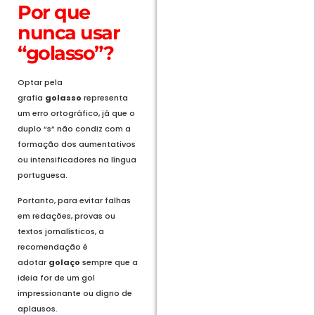
Por que
nunca usar
“golasso”?
Optar pela
grafia
golasso
representa
um erro ortográfico, já que o
duplo “s” não condiz com a
formação dos aumentativos
ou intensificadores na língua
portuguesa.
Portanto, para evitar falhas
em redações, provas ou
textos jornalísticos, a
recomendação é
adotar
golaço
sempre que a
ideia for de um gol
impressionante ou digno de
aplausos.