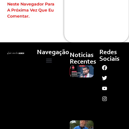
Neste Navegador Para
A Próxima Vez Que Eu
Comentar.
Navegação
Redes
Noticias
Sociais
Recentes
Vice Do
Quem Somos
Cultura E Arte
Curso – Concursos E Emprego
PT Ironiza
Chapa De
Flávio:
“Ninguém
Quer A
Canoa
Furada”
Ler
Mais »
Após
Passar Mal