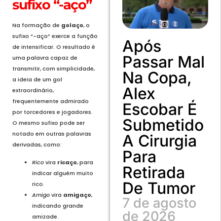
sufixo “-aço”
Na formação de
golaço
, o
sufixo “-aço” exerce a função
Após
de intensificar. O resultado é
Passar Mal
uma palavra capaz de
transmitir, com simplicidade,
Na Copa,
a ideia de um gol
Alex
extraordinário,
frequentemente admirado
Escobar É
por torcedores e jogadores.
Submetido
O mesmo sufixo pode ser
notado em outras palavras
A Cirurgia
derivadas, como:
Para
Rico
vira
ricaço
, para
Retirada
indicar alguém muito
De Tumor
rico.
Amigo
vira
amigaço
,
7 de agosto
indicando grande
de 2026
amizade.