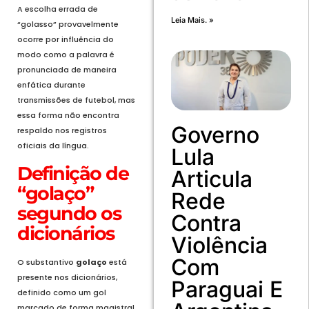
A escolha errada de
Leia Mais. »
“golasso” provavelmente
ocorre por influência do
modo como a palavra é
pronunciada de maneira
enfática durante
transmissões de futebol, mas
essa forma não encontra
Governo
respaldo nos registros
oficiais da língua.
Lula
Definição de
Articula
“golaço”
Rede
segundo os
Contra
dicionários
Violência
Com
O substantivo
golaço
está
presente nos dicionários,
Paraguai E
definido como um gol
marcado de forma magistral