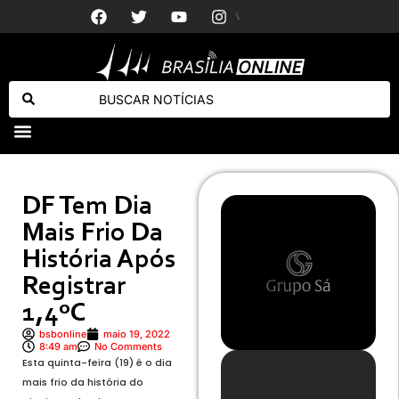
Virginia re
Gás do Povo: Caixa começa a liberar vale-recarga para mais de 3 milhões de famílias nesta segunda (10)
Queda de helicóptero no RJ: o que se sabe sobre as vítimas e o acidente
DF Tem Dia
Mais Frio Da
História Após
Registrar
1,4ºC
bsbonline
maio 19, 2022
8:49 am
No Comments
Esta quinta-feira (19) é o dia
mais frio da história do