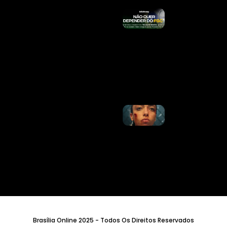
Queda De
Helicóptero
No RJ: O
Que Se
Sabe Sobre
As Vítimas
E O
Acidente
Ler Mais
»
Alice
Carvalho
Detalha
Preparação
Física E
Desafios
Para Viver
Personagem
Em “Fúria”
Ler Mais
»
Brasília Online 2025 - Todos Os Direitos Reservados