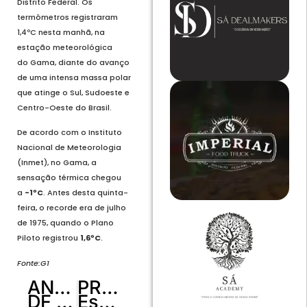
Distrito Federal. Os
termômetros registraram
1,4ºC nesta manhã, na
estação meteorológica
do
Gama
, diante do avanço
de uma intensa massa polar
que atinge o Sul, Sudoeste e
Centro-Oeste do Brasil.
De acordo com o Instituto
Nacional de Meteorologia
(Inmet), no Gama, a
sensação térmica chegou
a
-1ºC
. Antes desta quinta-
feira, o recorde era de julho
de 1975, quando o Plano
Piloto registrou
1,6ºC
.
Fonte:G1
ANTERIOR
PRÓXIMO
DF registra 8,7ºC no Plano Piloto, mas sensação térmica cai a 2ºC
Espanha aprova primeira licença menstrual remunerada da Europa