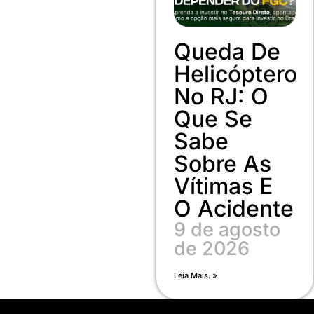
Queda De
Helicóptero
No RJ: O
Que Se
Sabe
Sobre As
Vítimas E
O Acidente
9 de agosto
de 2026
Leia Mais. »