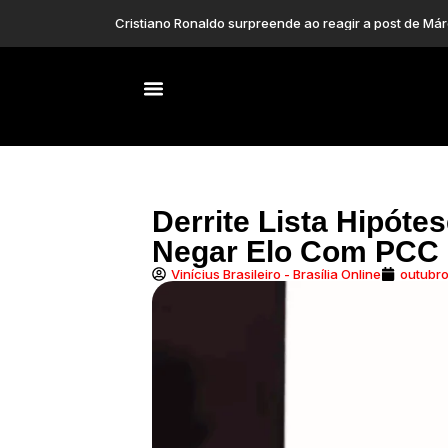
Presidente do Irã d
Derrite Lista Hipóte
Negar Elo Com PCC
Vinícius Brasileiro - Brasília Online
outubro