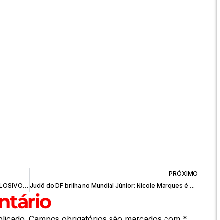
PRÓXIMO
PMDF FRUSTRA TENTATIVA DE VENDA DE EXPLOSIVOS EM PLANALTINA
Judô do DF brilha no Mundial Júnior: Nicole Marques é campeã no Peru
tário
licado.
Campos obrigatórios são marcados com
*