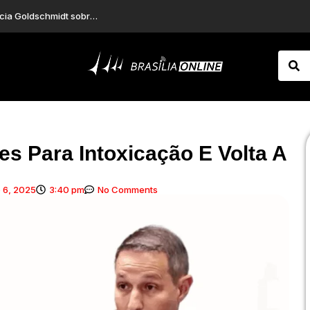
PMDF PRENDE HOMEM EM FLAGRANTE POR FURTO EM INTERIOR DE VEÍCULO NO SETOR HOTELEIRO NORTE
Adeus, São Conrado: Bruna Marquezine está de mudança para refúgio paradisíaco no Rio
ses Para Intoxicação E Volta A
 6, 2025
3:40 pm
No Comments