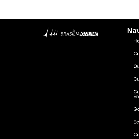
Na
H
Co
Q
Cu
Cu
E
Go
Ec
Ce