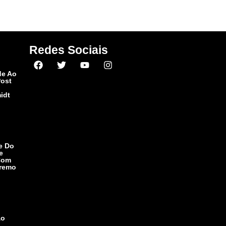
Redes Sociais
de Ao
Post
idt
e Do
e
Com
premo
ão